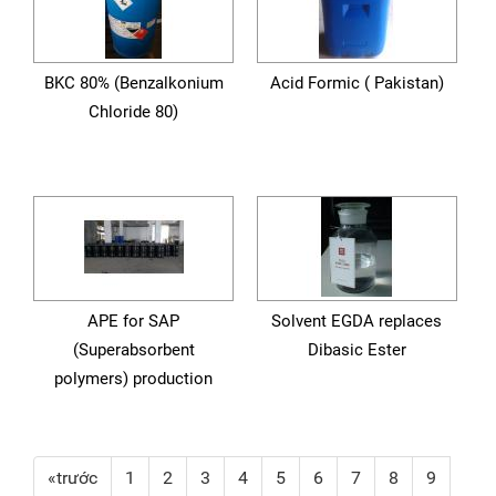
BKC 80% (Benzalkonium
Acid Formic ( Pakistan)
Chloride 80)
APE for SAP
Solvent EGDA replaces
(Superabsorbent
Dibasic Ester
polymers) production
«trước
1
2
3
4
5
6
7
8
9