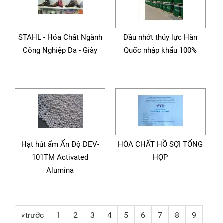
STAHL - Hóa Chất Ngành
Dầu nhớt thủy lực Hàn
Công Nghiệp Da - Giày
Quốc nhập khẩu 100%
Hạt hút ẩm Ấn Độ DEV-
HÓA CHẤT HỒ SỢI TỔNG
101TM Activated
HỢP
Alumina
«trước
1
2
3
4
5
6
7
8
9