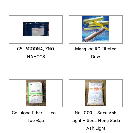
C5H6COONA, ZNO,
Màng lọc RO Filmtec
NAHCO3
Dow
Cellulose Ether – Hec –
NaHCO3 – Soda Ash
Tạo Đặc
Light – Soda Nóng Soda
Ash Light