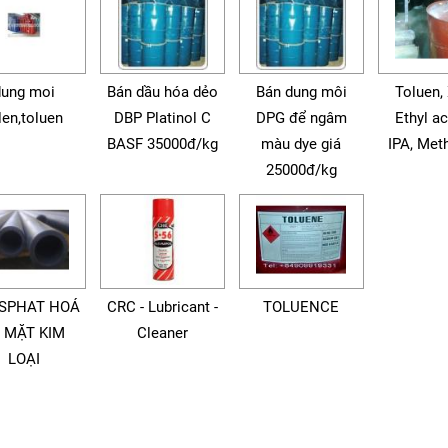
dung moi
Bán dầu hóa dẻo
Bán dung môi
Toluen, 
len,toluen
DBP Platinol C
DPG để ngâm
Ethyl ac
BASF 35000đ/kg
màu dye giá
IPA, Meth
25000đ/kg
SPHAT HOÁ
CRC - Lubricant -
TOLUENCE
 MẶT KIM
Cleaner
LOẠI