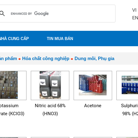
VI
E
NHÀ CUNG CẤP
TIN MUA BÁN
ản phẩm
Hóa chất công nghiệp
Dung môi, Phụ gia
otassium
Nitric acid 68%
Acetone
Sulphuri
rate (KClO3)
(HNO3)
98% (H