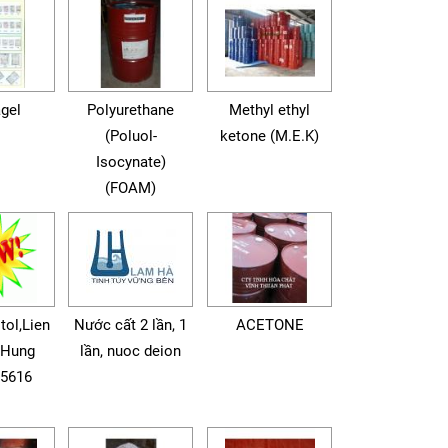
agel
Polyurethane
Methyl ethyl
(Poluol-
ketone (M.E.K)
Isocynate)
(FOAM)
tol,Lien
Nước cất 2 lần, 1
ACETONE
 Hung
lần, nuoc deion
55616