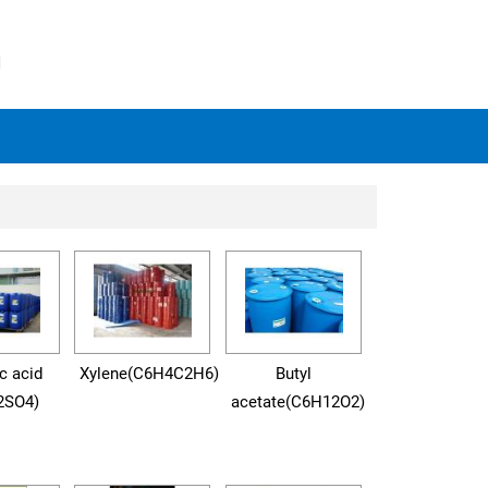
N
c acid
Xylene(C6H4C2H6)
Butyl
2SO4)
acetate(C6H12O2)