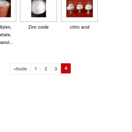
Xylen,
Zinc oxide
citric acid
etate,
anol...
4
«trước
1
2
3