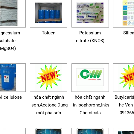
gnessium
Toluen
Potassium
Silic
sulphate
nitrate (KNO3)
(MgSO4)
yl cellulose
hóa chất ngành
hóa chất ngành
Butylcarbi
sơn,Acetone,Dung
in,Isophorone,Inks
he Van
môi pha sơn
Chemicals
09136