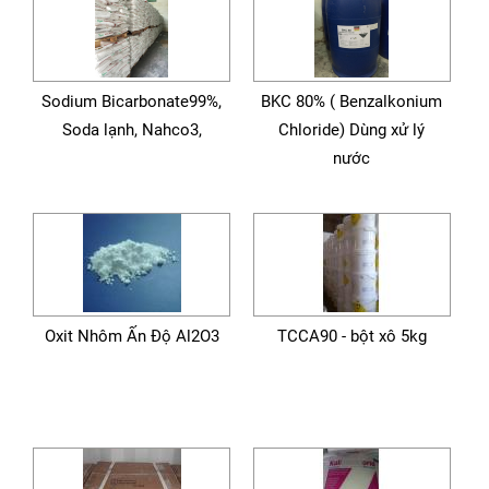
Sodium Bicarbonate99%,
BKC 80% ( Benzalkonium
Soda lạnh, Nahco3,
Chloride) Dùng xử lý
nước
Oxit Nhôm Ấn Độ Al2O3
TCCA90 - bột xô 5kg