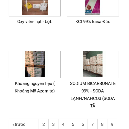
Oxy viên- hạt - bột.
KCl 99% kasa Đức
Khoáng nguyên liệu (
SODIUM BICARBONATE
Khoáng Mỹ Azomite)
99% - SODA
LẠNH/NAHCO3 (SODA
TĂ
«trước
1
2
3
4
5
6
7
8
9