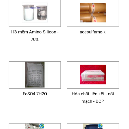
Hồ mềm Amino Silicon -
acesulfame-k
70%
FeSO4.7H2O
Hóa chất liên kết - nối
mạch - DCP