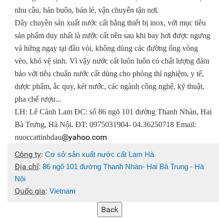
nhu cầu, bán buôn, bán lẻ, vận chuyển tận nơi.
Dây chuyền sản xuất nước cất bằng thiết bị inox, với mục tiêu
sản phẩm duy nhất là nước cất nên sau khi bay hơi được ngưng
và hứng ngay tại đầu vòi, không dùng các đường ống vòng
vèo, khó vệ sinh. Vì vậy nước cất luôn luôn có chất lượng đảm
bảo với tiêu chuẩn nước cất dùng cho phòng thí nghiệm, y tế,
dược phẩm, ắc quy, két nước, các ngành công nghệ, kỹ thuật,
pha chế rượu...
LH: Lê Cảnh Lam ĐC: số 86 ngõ 101 đường Thanh Nhàn, Hai
Bà Trưng, Hà Nội. ĐT: 0975031904- 04.36250718 Email:
@yahoo.com
nuoccattinhdau
Công ty
:
Cơ sở sản xuất nước cất Lam Hà
Địa chỉ
:
86 ngõ 101 đường Thanh Nhàn- Hai Bà Trung - Hà
Nội
Quốc gia
:
Vietnam