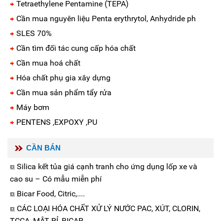
Tetraethylene Pentamine (TEPA)
Cần mua nguyên liệu Penta erythrytol, Anhydride ph
SLES 70%
Cần tìm đối tác cung cấp hóa chất
Cần mua hoá chất
Hóa chất phụ gia xây dựng
Cần mua sản phẩm tẩy rửa
Máy bơm
PENTENS ,EXPOXY ,PU
CẦN BÁN
Silica kết tủa giá cạnh tranh cho ứng dụng lốp xe và
cao su – Có mẫu miễn phí
Bicar Food, Citric,....
CÁC LOẠI HÓA CHẤT XỬ LÝ NƯỚC PAC, XÚT, CLORIN,
TCCA, MẬT RỈ, BICAR