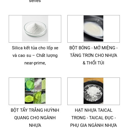
series
Silica kết tủa cho lốp xe
BỘT BÓNG - MỞ MIỆNG -
và cao su – Chất lượng
TĂNG TRƠN CHO NHỰA
near-prime,
& THỔI TÚI
BỘT TẨY TRẮNG HUỲNH
HẠT NHỰA TAICAL
QUANG CHO NGÀNH
TRONG - TAICAL ĐỤC -
NHỰA
PHỤ GIA NGÀNH NHỰA