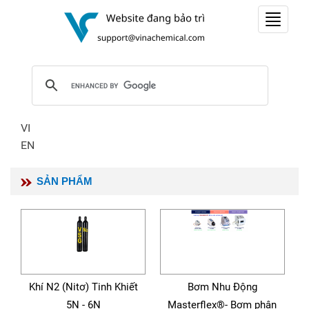
Toggle
navigat
VI
EN
SẢN PHẨM
Khí N2 (Nitơ) Tinh Khiết
Bơm Nhu Động
5N - 6N
Masterflex®- Bơm phân