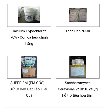
Calcium Hypochlorite
Than Đen N330
70% - Con cá heo chính
hãng
SUPER EM (EM GỐC) –
Saccharomyces
Xử Lý Đáy, Cắt Tảo Hiệu
Cerevisiae 2*10^10 cfu/g
Quả
hỗ trợ tiêu hóa tôm