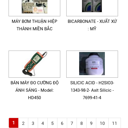
MÁY BƠM THUẬN HIỆP
BICARBONATE - XUẤT XỨ
THÀNH MIỀN BẮC
: MỸ
BÁN MÁY ĐO CƯỜNG ĐỘ
SILICIC ACID - H2SIO3-
ÁNH SÁNG - Model:
1343-98-2- Axit Silicic -
HD450
7699-41-4
1
2
3
4
5
6
7
8
9
10
11