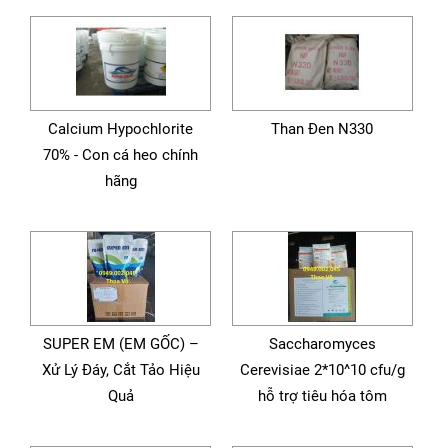
Calcium Hypochlorite
Than Đen N330
70% - Con cá heo chính
hãng
SUPER EM (EM GỐC) –
Saccharomyces
Xử Lý Đáy, Cắt Tảo Hiệu
Cerevisiae 2*10^10 cfu/g
Quả
hỗ trợ tiêu hóa tôm