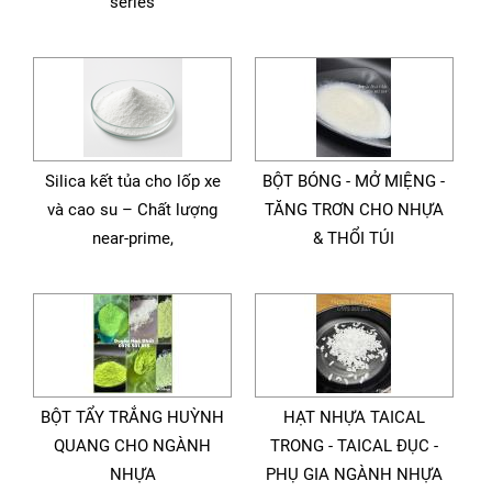
series
Silica kết tủa cho lốp xe
BỘT BÓNG - MỞ MIỆNG -
và cao su – Chất lượng
TĂNG TRƠN CHO NHỰA
near-prime,
& THỔI TÚI
BỘT TẨY TRẮNG HUỲNH
HẠT NHỰA TAICAL
QUANG CHO NGÀNH
TRONG - TAICAL ĐỤC -
NHỰA
PHỤ GIA NGÀNH NHỰA