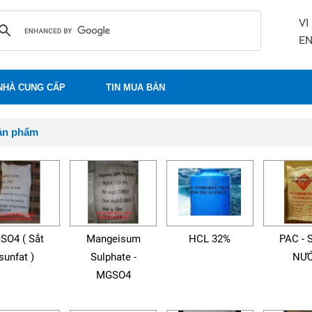
VI
E
NHÀ CUNG CẤP
TIN MUA BÁN
ản phẩm
SO4 ( Sắt
Mangeisum
HCL 32%
PAC - 
sunfat )
Sulphate -
NƯ
MGSO4