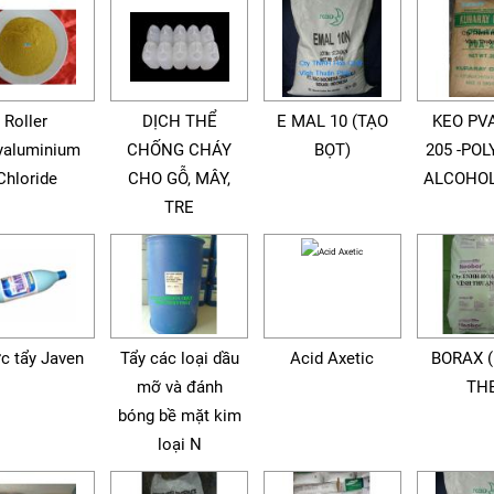
Roller
DỊCH THỂ
E MAL 10 (TẠO
KEO PVA
yaluminium
CHỐNG CHÁY
BỌT)
205 -POL
Chloride
CHO GỖ, MÂY,
ALCOHOL
TRE
c tẩy Javen
Tẩy các loại dầu
Acid Axetic
BORAX 
mỡ và đánh
TH
bóng bề mặt kim
loại N