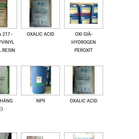
 217 -
OXALIC ACID
OXI GIÀ-
YVINYL
HYDROGEN
.RESIN
PEROXIT
(HÀNG
NP9
OXALIC ACID
E)