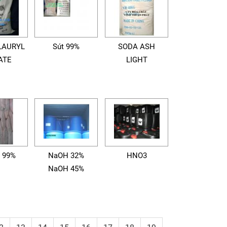
LAURYL
Sút 99%
SODA ASH
ATE
LIGHT
y 99%
NaOH 32%
HNO3
NaOH 45%