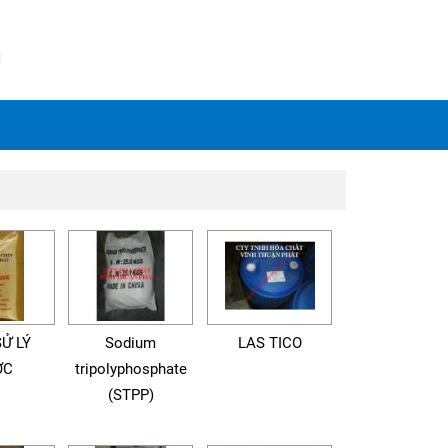
N
SỬ LÝ
Sodium
LAS TICO
ỚC
tripolyphosphate
(STPP)