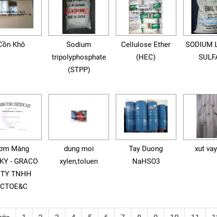
Cồn Khô
Sodium
Cellulose Ether
SODIUM 
tripolyphosphate
(HEC)
SULF
(STPP)
ơm Màng
dung moi
Tay Duong
xut va
KY - GRACO
xylen,toluen
NaHSO3
CTY TNHH
CTOE&C