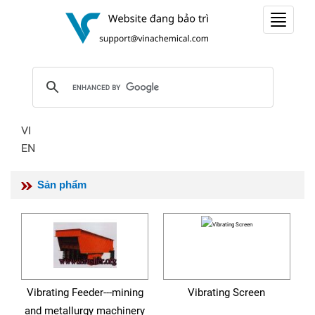
Toggle
navigat
VI
EN
Sản phẩm
Vibrating Feeder---mining
Vibrating Screen
and metallurgy machinery