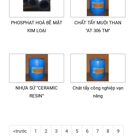
PHOSPHAT HOÁ BỀ MẶT
CHẤT TẨY MUỘI THAN
KIM LOẠI
"AT 306 TM"
NHỰA SỨ “CERAMIC
Chât tẩy công nghiệp vạn
RESIN”
năng
«trước
1
2
3
4
5
6
7
8
9