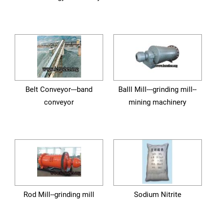
Belt Conveyor---band
Balll Mill---grinding mill--
conveyor
mining machinery
Rod Mill--grinding mill
Sodium Nitrite