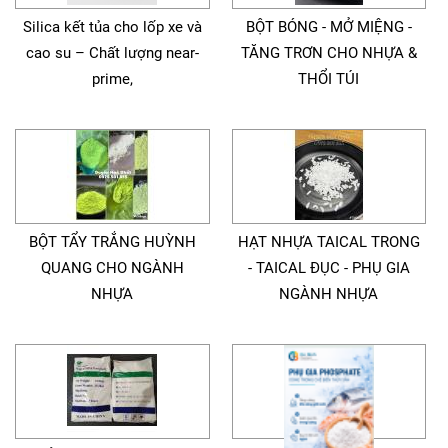
Silica kết tủa cho lốp xe và
BỘT BÓNG - MỞ MIỆNG -
cao su – Chất lượng near-
TĂNG TRƠN CHO NHỰA &
prime,
THỔI TÚI
BỘT TẨY TRẮNG HUỲNH
HẠT NHỰA TAICAL TRONG
QUANG CHO NGÀNH
- TAICAL ĐỤC - PHỤ GIA
NHỰA
NGÀNH NHỰA