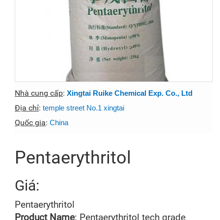
Nhà cung cấp
:
Xingtai Ruike Chemical Exp. Co., Ltd
Địa chỉ
:
temple street No.1 xingtai
Quốc gia
:
China
Pentaerythritol
Giá:
Pentaerythritol
Product Name
: Pentaerythritol tech grade