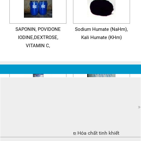
SAPONIN, POVIDONE
Sodium Humate (NaHm),
IODINE,DEXTROSE,
Kali Humate (KHm)
VITAMIN C,
Khử Mùi rác thải, trại
DUONG DEXTROSE
chăn nuôi AquaClean/OC
MONOHYDRATE,
VITAMIN C, PVP IODINE,
DANH MỤC
Hóa chất tinh khiết