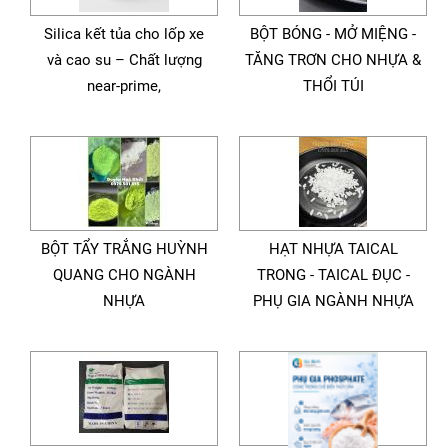
Silica kết tủa cho lốp xe
BỘT BÓNG - MỞ MIỆNG -
và cao su – Chất lượng
TĂNG TRƠN CHO NHỰA &
near-prime,
THỔI TÚI
BỘT TẨY TRẮNG HUỲNH
HẠT NHỰA TAICAL
QUANG CHO NGÀNH
TRONG - TAICAL ĐỤC -
NHỰA
PHỤ GIA NGÀNH NHỰA