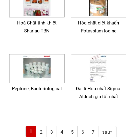
Hoá Chất tinh khiết
Hóa chất diệt khuẩn
Sharlau-TBN
Potassium Iodine
Peptone, Bacteriological
Đại lí Hóa chất Sigma-
Aldrich giá tốt nhất
1
2
3
4
5
6
7
sau»