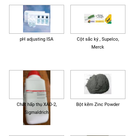
pH adjusting ISA
Cột sắc ký , Supelco,
Merck
Chất hấp thụ XAD-2,
Bột kẽm Zinc Powder
Sigmaldrich