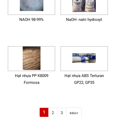
NAOH 98-99%
NaOH- natri hydroxyt
Hạt nhựa PP K8009
Hạt nhựa ABS Terluran
Formosa
GP22, GP35
1
2
3
sau»