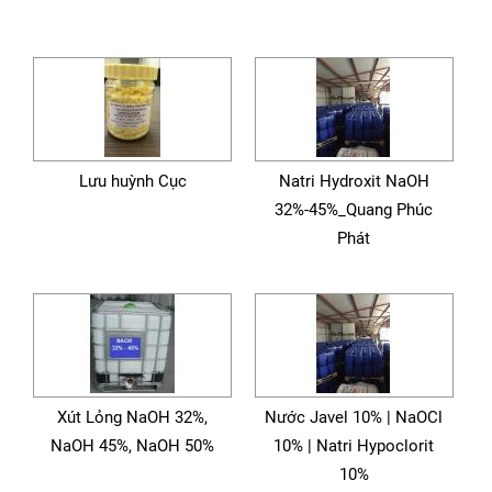
Lưu huỳnh Cục
Natri Hydroxit NaOH
32%-45%_Quang Phúc
Phát
Xút Lỏng NaOH 32%,
Nước Javel 10% | NaOCl
NaOH 45%, NaOH 50%
10% | Natri Hypoclorit
10%