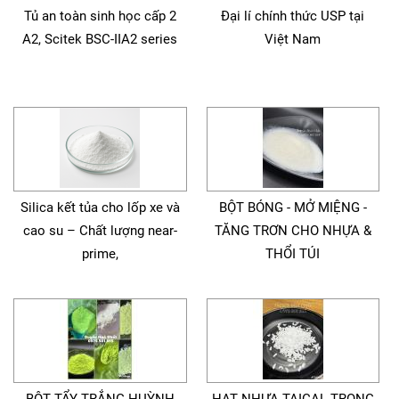
Tủ an toàn sinh học cấp 2
Đại lí chính thức USP tại
A2, Scitek BSC-IIA2 series
Việt Nam
Silica kết tủa cho lốp xe và
BỘT BÓNG - MỞ MIỆNG -
cao su – Chất lượng near-
TĂNG TRƠN CHO NHỰA &
prime,
THỔI TÚI