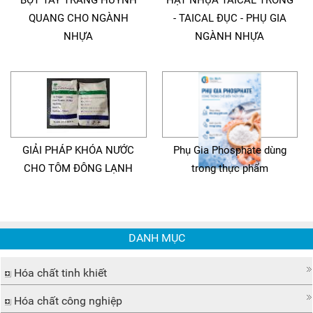
BỘT TẨY TRẮNG HUỲNH
HẠT NHỰA TAICAL TRONG
QUANG CHO NGÀNH
- TAICAL ĐỤC - PHỤ GIA
NHỰA
NGÀNH NHỰA
GIẢI PHÁP KHÓA NƯỚC
Phụ Gia Phosphate dùng
CHO TÔM ĐÔNG LẠNH
trong thực phẩm
DANH MỤC
Hóa chất tinh khiết
Hóa chất công nghiệp