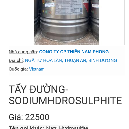
Nhà cung cấp
:
CONG TY CP THIÊN NAM PHONG
Địa chỉ
:
NGÃ TƯ HÒA LÂN, THUẬN AN, BÌNH DƯƠNG
Quốc gia
:
Vietnam
TẨY ĐƯỜNG-
SODIUMHDROSULPHITE
Giá: 22500
Tên gọi khác:
Natri Hydrosulfite