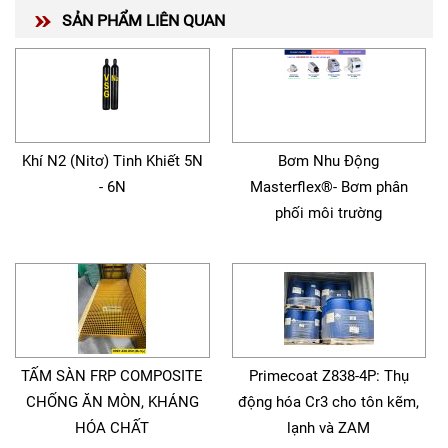
SẢN PHẨM LIÊN QUAN
Khí N2 (Nitơ) Tinh Khiết 5N
Bơm Nhu Động
- 6N
Masterflex®- Bơm phân
phối môi trường
TẤM SÀN FRP COMPOSITE
Primecoat Z838-4P: Thụ
CHỐNG ĂN MÒN, KHÁNG
động hóa Cr3 cho tôn kẽm,
HÓA CHẤT
lạnh và ZAM