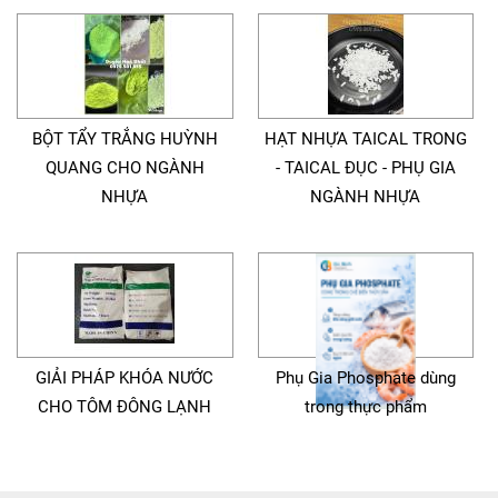
BỘT TẨY TRẮNG HUỲNH
HẠT NHỰA TAICAL TRONG
QUANG CHO NGÀNH
- TAICAL ĐỤC - PHỤ GIA
NHỰA
NGÀNH NHỰA
GIẢI PHÁP KHÓA NƯỚC
Phụ Gia Phosphate dùng
CHO TÔM ĐÔNG LẠNH
trong thực phẩm