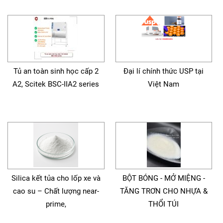
Tủ an toàn sinh học cấp 2
Đại lí chính thức USP tại
A2, Scitek BSC-IIA2 series
Việt Nam
Silica kết tủa cho lốp xe và
BỘT BÓNG - MỞ MIỆNG -
cao su – Chất lượng near-
TĂNG TRƠN CHO NHỰA &
prime,
THỔI TÚI