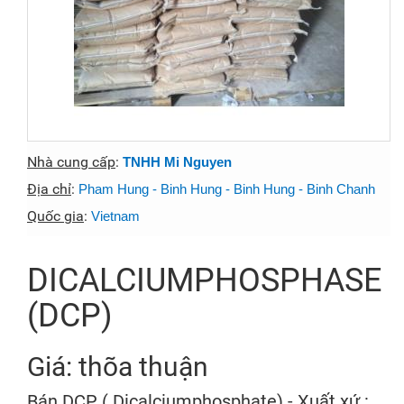
Nhà cung cấp
:
TNHH Mi Nguyen
Địa chỉ
:
Pham Hung - Binh Hung - Binh Hung - Binh Chanh
Quốc gia
:
Vietnam
DICALCIUMPHOSPHASE
(DCP)
Giá: thõa thuận
Bán DCP ( Dicalciumphosphate) - Xuất xứ :