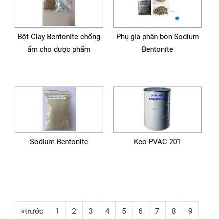
Bột Clay Bentonite chống
Phụ gia phân bón Sodium
ẩm cho dược phẩm
Bentonite
Sodium Bentonite
Keo PVAC 201
«trước
1
2
3
4
5
6
7
8
9