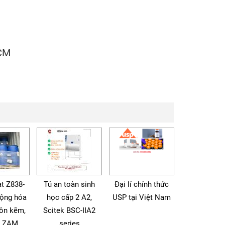
HCM
t Z838-
Tủ an toàn sinh
Đại lí chính thức
động hóa
học cấp 2 A2,
USP tại Việt Nam
tôn kẽm,
Scitek BSC-IIA2
à ZAM
series