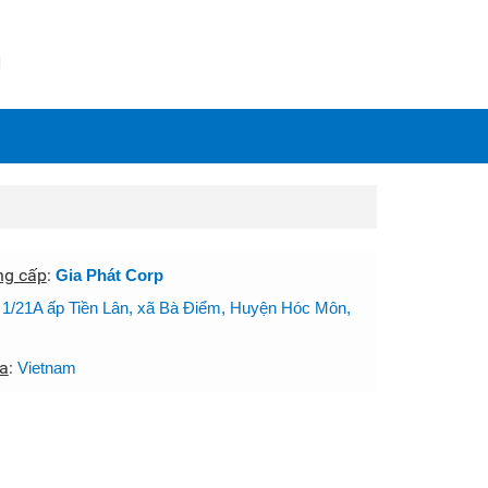
N
ng cấp
:
Gia Phát Corp
:
1/21A ấp Tiền Lân, xã Bà Điểm, Huyện Hóc Môn,
a
:
Vietnam