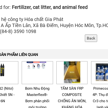
d for:
Fertilizer, cat litter, and animal feed
 hệ công ty Hóa chất Gia Phát
1A Ấp Tiền Lân, Xã Bà Điểm, Huyện Hóc Môn, Tp.
 (84-8) 3590 1098
SẢN PHẨM LIÊN QUAN
N2 (Nitơ)
Bơm Nhu Động
TẤM SÀN FRP
Primecoa
Khiết 5N -
Masterflex®-
COMPOSITE
4P: Thụ 
6N
Bơm phân phối
CHỐNG ĂN MÒN,
Cr3 cho 
môi trường
KHÁNG HÓA
lạnh v