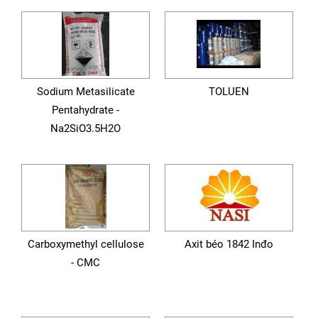
Sodium Metasilicate
TOLUEN
Pentahydrate -
Na2SiO3.5H2O
Carboxymethyl cellulose
Axit béo 1842 Inđo
- CMC