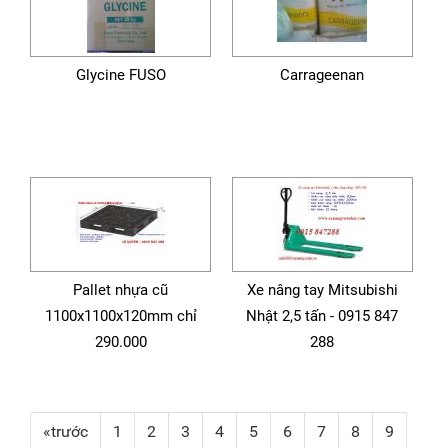
Glycine FUSO
Carrageenan
Pallet nhựa cũ
Xe nâng tay Mitsubishi
1100x1100x120mm chỉ
Nhật 2,5 tấn - 0915 847
290.000
288
«trước
1
2
3
4
5
6
7
8
9