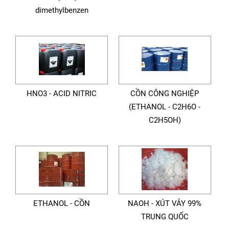
dimethylbenzen
HNO3 - ACID NITRIC
CỒN CÔNG NGHIỆP
(ETHANOL - C2H6O -
C2H5OH)
ETHANOL - CỒN
NAOH - XÚT VẢY 99%
TRUNG QUỐC