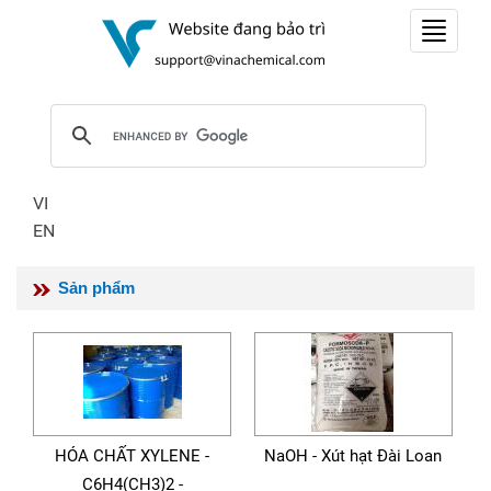
Toggle
navigat
VI
EN
Sản phẩm
HÓA CHẤT XYLENE -
NaOH - Xút hạt Đài Loan
C6H4(CH3)2­ -