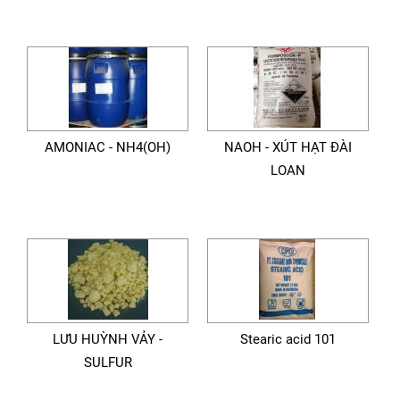
AMONIAC - NH4(OH)
NAOH - XÚT HẠT ĐÀI
LOAN
LƯU HUỲNH VẢY -
Stearic acid 101
SULFUR