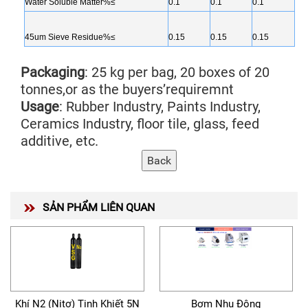
Water Soluble Matter%≤
0.1
0.1
0.1
45um Sieve Residue%≤
0.15
0.15
0.15
Packaging
: 25 kg per bag, 20 boxes of 20
tonnes,or as the buyers’requiremnt
Usage
: Rubber Industry, Paints Industry,
Ceramics Industry, floor tile, glass, feed
additive, etc.
SẢN PHẨM LIÊN QUAN
Khí N2 (Nitơ) Tinh Khiết 5N
Bơm Nhu Động