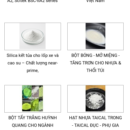
A2, Scitek BSC-IIA2 series
Việt Nam
Silica kết tủa cho lốp xe và
BỘT BÓNG - MỞ MIỆNG -
cao su – Chất lượng near-
TĂNG TRƠN CHO NHỰA &
prime,
THỔI TÚI
BỘT TẨY TRẮNG HUỲNH
HẠT NHỰA TAICAL TRONG
QUANG CHO NGÀNH
- TAICAL ĐỤC - PHỤ GIA