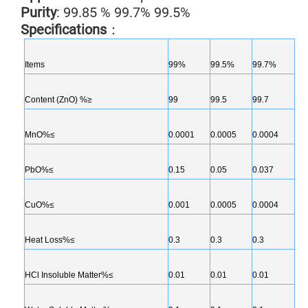
Purity
: 99.85 % 99.7% 99.5%
Specifications
：
Items
99%
99.5%
99.7%
Content (ZnO) %≥
99
99.5
99.7
MnO%≤
0.0001
0.0005
0.0004
PbO%≤
0.15
0.05
0.037
CuO%≤
0.001
0.0005
0.0004
Heat Loss%≤
0.3
0.3
0.3
HCl Insoluble Matter%≤
0.01
0.01
0.01