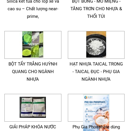
Silica kết tủa cho lốp xe và
BỘT BÓNG - MỞ MIỆNG -
cao su – Chất lượng near-
TĂNG TRƠN CHO NHỰA &
prime,
THỔI TÚI
BỘT TẨY TRẮNG HUỲNH
HẠT NHỰA TAICAL TRONG
QUANG CHO NGÀNH
- TAICAL ĐỤC - PHỤ GIA
NHỰA
NGÀNH NHỰA
GIẢI PHÁP KHÓA NƯỚC
Phụ Gia Phosphate dùng