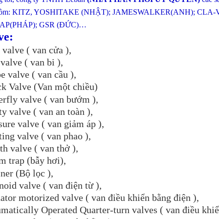
gồm: KITZ, YOSHITAKE (NHẬT); JAMESWALKER(ANH); CLA
P(PHÁP); GSR (ĐỨC)…
ve:
 valve ( van cửa ),
valve ( van bi ),
e valve ( van cầu ),
k Valve (Van một chiều)
erfly valve ( van bướm ),
ty valve ( van an toàn ),
sure valve ( van giảm áp ),
ting valve ( van phao ),
th valve ( van thở ),
m trap (bẫy hơi),
iner (Bộ lọc ),
noid valve ( van điện từ ),
ator motorized valve ( van điều khiển bằng điện ),
matically Operated Quarter-turn valves ( van điều khiể