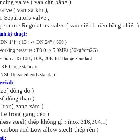
ncing valve ( van cân bằng ),
valve ( van xả khí ),
n Separators valve ,
erature Regulators valve ( van điều khiển bằng nhiệt 
ính kỹ thuật:
: DN 1/4” ( 13 ) -> DN 24” ( 600 )
orking pressure : Từ 0 -> 5.0MPa (50kgf/cm2G)
ction : JIS 10K, 16K, 20K RF flange standard
RF flange standard
ANSI Threaded ends standard
rial:
ze( đồng đỏ )
s( đồng thau )
 Iron( gang xám )
ile Iron( gang dẻo )
nless steel( thép không gỉ : inox 316,304...)
 carbon and Low allow steel( thép rèn )
nt: