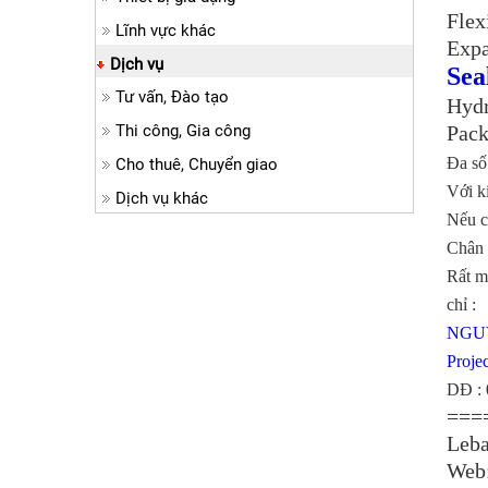
Flex
Lĩnh vực khác
Expa
Dịch vụ
Sea
Tư vấn, Đào tạo
Hydr
Thi công, Gia công
Pack
Đa số
Cho thuê, Chuyển giao
Với k
Dịch vụ khác
Nếu cá
Chân 
Rất mo
chỉ :
NGU
Proje
DĐ : 
===
Leba
Web