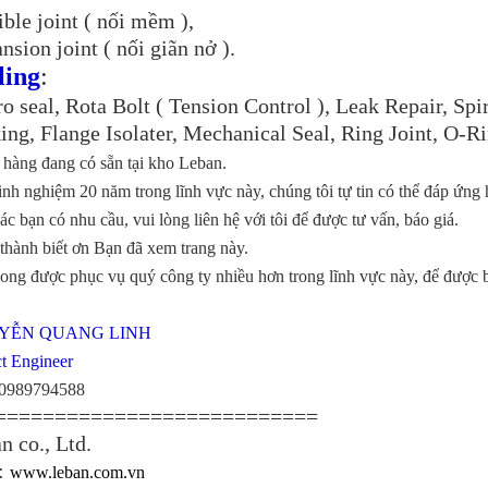
ible joint ( nối mềm ),
nsion joint ( nối giãn nở ).
ling
:
o seal,
Rota Bolt ( Tension Control )
,
Leak Repair
,
Spi
ing
,
Flange Isolater
,
Mechanical Seal
,
Ring Joint
,
O-Ri
 hàng đang có sẵn tại kho Leban.
inh nghiệm 20 năm trong lĩnh vực này, chúng tôi tự tin có thể đáp ứng 
c bạn có nhu cầu, vui lòng liên hệ với tôi để được tư vấn, báo giá.
thành biết ơn Bạn đã xem trang này.
ng được phục vụ quý công ty nhiều hơn trong lĩnh vực này, để được biết
YỄN QUANG LINH
ct Engineer
09
89794588
===========================
n co., Ltd.
:
www.leban.com.vn