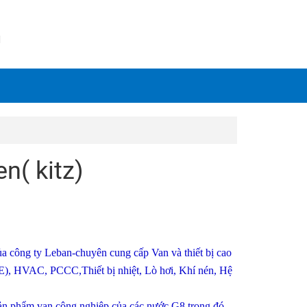
N
n( kitz)
 công ty Leban-chuyên cung cấp Van và thiết bị cao
E), HVAC, PCCC,Thiết bị nhiệt, Lò hơi, Khí nén, Hệ
ản phẩm van công nghiệp của các nước G8 trong đó