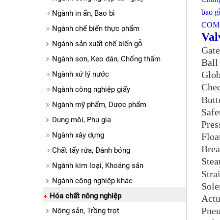
bao 
Ngành in ấn, Bao bì
COMA
Ngành chế biến thực phẩm
Val
Ngành sản xuất chế biến gỗ
Gate
Ngành sơn, Keo dán, Chống thấm
Ball 
Glob
Ngành xử lý nước
Chec
Ngành công nghiệp giấy
Butt
Ngành mỹ phẩm, Dược phẩm
Safe
Dung môi, Phụ gia
Pres
Ngành xây dựng
Floa
Brea
Chất tẩy rửa, Đánh bóng
Stea
Ngành kim loại, Khoáng sản
Stra
Ngành công nghiệp khác
Sole
Hóa chất nông nghiệp
Actu
Pneu
Nông sản, Trồng trọt