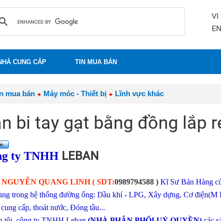
VI
E
NHÀ CUNG CẤP
TIN MUA BÁN
in mua bán
Máy móc - Thiết bị
Lĩnh vực khác
n bi tay gạt bằng đồng lắp re
LEBAN
ng ty TNHH
à
NGUYỄN QUANG LINH
( SDT:
09
89794588
)
Kĩ Sư Bán Hàng của
ùng trong hệ thống đường ống: Dầu khí - LPG, Xây dựng, Cơ điện(M 
 cung cấp, thoát nước, Đóng tầu...
 tôi, công ty TNHH Leban
(NHÀ PHÂN PHỐI UỶ QUYỀN)
các s