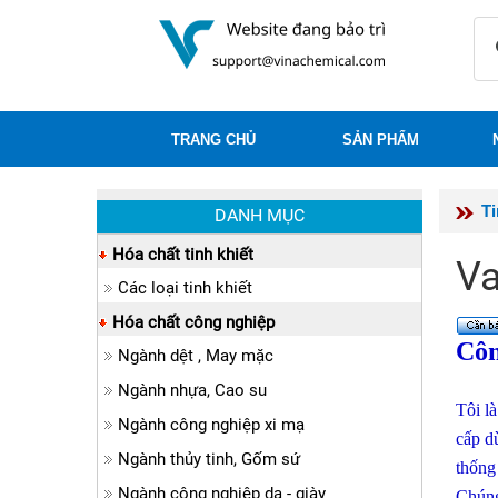
TRANG CHỦ
SẢN PHẨM
T
DANH MỤC
Hóa chất tinh khiết
Va
Các loại tinh khiết
Hóa chất công nghiệp
Cô
Ngành dệt , May mặc
Ngành nhựa, Cao su
Tôi l
Ngành công nghiệp xi mạ
cấp d
Ngành thủy tinh, Gốm sứ
thống
Ngành công nghiệp da - giày
Chúng