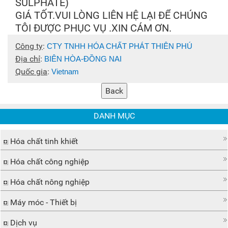
SULPHATE)
GIÁ TỐT.VUI LÒNG LIÊN HỆ LẠI ĐỂ CHÚNG
TÔI ĐƯỢC PHỤC VỤ .XIN CÁM ƠN.
Công ty
:
CTY TNHH HÓA CHẤT PHÁT THIÊN PHÚ
Địa chỉ
:
BIÊN HÒA-ĐỒNG NAI
Quốc gia
:
Vietnam
DANH MỤC
Hóa chất tinh khiết
Hóa chất công nghiệp
Hóa chất nông nghiệp
Máy móc - Thiết bị
Dịch vụ