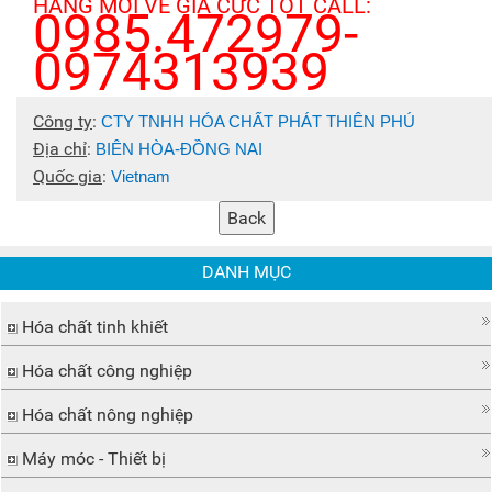
HÀNG MỚI VỀ GIÁ CỰC TỐT CALL:
0985.472979-
0974313939
Công ty
:
CTY TNHH HÓA CHẤT PHÁT THIÊN PHÚ
Địa chỉ
:
BIÊN HÒA-ĐỒNG NAI
Quốc gia
:
Vietnam
DANH MỤC
Hóa chất tinh khiết
Hóa chất công nghiệp
Hóa chất nông nghiệp
Máy móc - Thiết bị