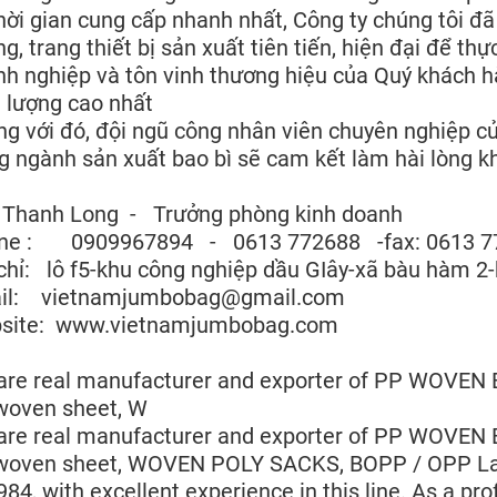
hời gian cung cấp nhanh nhất, Công ty chúng tôi đ
g, trang thiết bị sản xuất tiên tiến, hiện đại để 
h nghiệp và tôn vinh thương hiệu của Quý khách hà
 lượng cao nhất
ng với đó, đội ngũ công nhân viên chuyên nghiệp c
g ngành sản xuất bao bì sẽ cam kết làm hài lòng k
 Thanh Long - Trưởng phòng kinh doanh
ne : 0909967894 - 0613 772688 -fax: 0613 7
chỉ: lô f5-khu công nghiệp dầu GIây-xã bàu hàm 2-
il: vietnamjumbobag@gmail.com
site: www.vietnamjumbobag.com
are real manufacturer and exporter of PP WOVE
woven sheet, W
are real manufacturer and exporter of PP WOVE
woven sheet, WOVEN POLY SACKS, BOPP / OPP Lam
984, with excellent experience in this line. As a pr