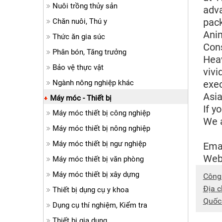
Nuôi trồng thủy sản
adva
pack
Chăn nuôi, Thú y
Anim
Thức ăn gia súc
Cons
Phân bón, Tăng trưởng
Heav
Bảo vệ thực vật
vivi
Ngành nông nghiệp khác
exec
Asia
Máy móc - Thiết bị
If y
Máy móc thiết bị công nghiệp
We a
Máy móc thiết bị nông nghiệp
Máy móc thiết bị ngư nghiệp
Ema
Web
Máy móc thiết bị văn phòng
Máy móc thiết bị xây dựng
Công
Địa c
Thiết bị dụng cụ y khoa
Quốc
Dụng cụ thí nghiệm, Kiểm tra
Thiết bị gia dụng