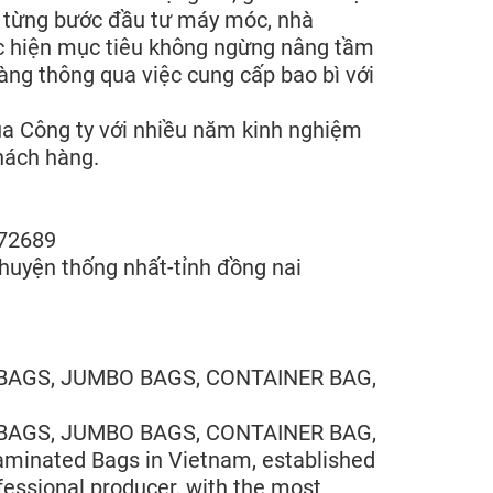
ã từng bước đầu tư máy móc, nhà
thực hiện mục tiêu không ngừng nâng tầm
ng thông qua việc cung cấp bao bì với
ủa Công ty với nhiều năm kinh nghiệm
hách hàng.
72689
huyện thống nhất-tỉnh đồng nai
N BAGS, JUMBO BAGS, CONTAINER BAG,
N BAGS, JUMBO BAGS, CONTAINER BAG,
inated Bags in Vietnam, established
ofessional producer, with the most