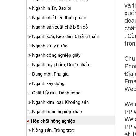
và t
Ngành in ấn, Bao bì
xưởn
Ngành chế biến thực phẩm
doan
Ngành sản xuất chế biến gỗ
chất
. Cù
Ngành sơn, Keo dán, Chống thấm
tron
Ngành xử lý nước
Ngành công nghiệp giấy
Chu
Ngành mỹ phẩm, Dược phẩm
Pho
Địa 
Dung môi, Phụ gia
Ema
Ngành xây dựng
Web
Chất tẩy rửa, Đánh bóng
Ngành kim loại, Khoáng sản
We 
PP 
Ngành công nghiệp khác
We 
Hóa chất nông nghiệp
PP 
Nông sản, Trồng trọt
at 1