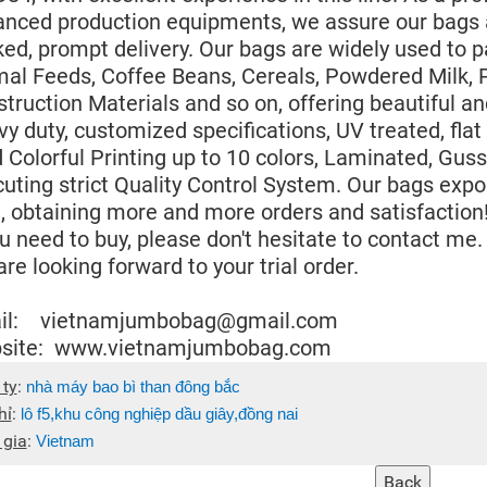
nced production equipments, we assure our bags are
ed, prompt delivery. Our bags are widely used to pa
al Feeds, Coffee Beans, Cereals, Powdered Milk, Pla
truction Materials and so on, offering beautiful a
y duty, customized specifications, UV treated, flat 
d Colorful Printing up to 10 colors, Laminated, Gu
uting strict Quality Control System. Our bags expo
, obtaining more and more orders and satisfaction
ou need to buy, please don't hesitate to contact me.
re looking forward to your trial order.
il: vietnamjumbobag@gmail.com
site: www.vietnamjumbobag.com
 ty
:
nhà máy bao bì than đông bắc
hỉ
:
lô f5,khu công nghiệp dầu giây,đồng nai
 gia
:
Vietnam