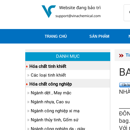
TRANG CHỦ
SẢN PHẨM
T
DANH MỤC
Hóa chất tinh khiết
B
Các loại tinh khiết
Hóa chất công nghiệp
NHÀ
Ngành dệt , May mặc
B
Ngành nhựa, Cao su
___
Ngành công nghiệp xi mạ
ĐÔNG
Ngành thủy tinh, Gốm sứ
bag
Với 
Ngành công nghiệp da - giày