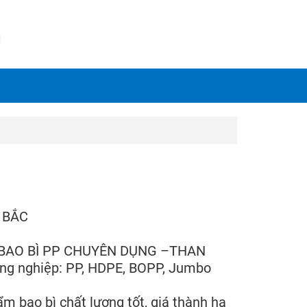
N
 BẮC
SX BAO BÌ PP CHUYÊN DỤNG –THAN
ông nghiệp: PP, HDPE, BOPP, Jumbo
bao bì chất lượng tốt, giá thành hạ