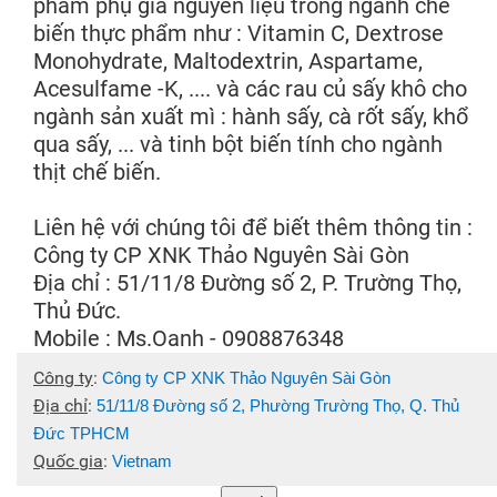
phẩm phụ gia nguyên liệu trong ngành chế
biến thực phẩm như : Vitamin C, Dextrose
Monohydrate, Maltodextrin, Aspartame,
Acesulfame -K, .... và các rau củ sấy khô cho
ngành sản xuất mì : hành sấy, cà rốt sấy, khổ
qua sấy, ... và tinh bột biến tính cho ngành
thịt chế biến.
Liên hệ với chúng tôi để biết thêm thông tin :
Công ty CP XNK Thảo Nguyên Sài Gòn
Địa chỉ : 51/11/8 Đường số 2, P. Trường Thọ,
Thủ Đức.
Mobile : Ms.Oanh - 0908876348
Công ty
:
Công ty CP XNK Thảo Nguyên Sài Gòn
Địa chỉ
:
51/11/8 Đường số 2, Phường Trường Thọ, Q. Thủ
Đức TPHCM
Quốc gia
:
Vietnam