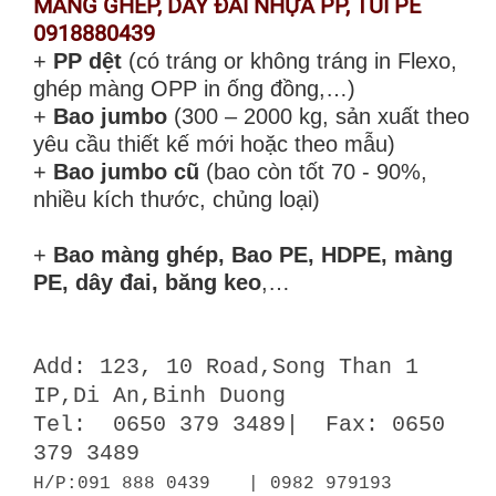
MÀNG GHÉP, DÂY ĐAI NHỰA PP, TÚI PE
0918880439
+
PP dệt
(có tráng or không tráng in Flexo,
ghép màng OPP in ống đồng,…)
+
Bao jumbo
(300 – 2000 kg, sản xuất theo
yêu cầu thiết kế mới hoặc theo mẫu)
+
Bao jumbo cũ
(bao còn tốt 70 - 90%,
nhiều kích thước, chủng loại)
+
Bao màng ghép, Bao PE, HDPE, màng
PE, dây đai, băng keo
,…
A
dd: 123, 10 Road,Song Than 1
IP,Di An,Binh Duong
Tel:
0650 379 3489| Fax: 0650
379 3489
​​
H/P
:09
1 888 0439
|
0982 979193