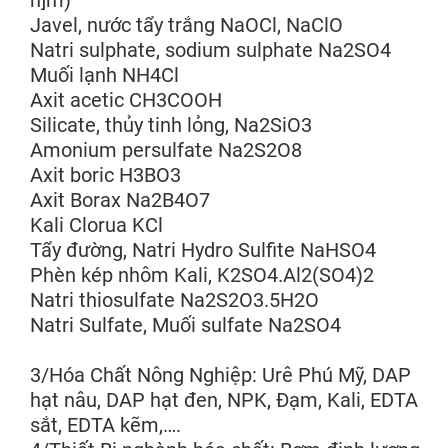
n]m)
Javel, nước tẩy trắng NaOCl, NaClO
Natri sulphate, sodium sulphate Na2SO4
Muối lạnh NH4Cl
Axit acetic CH3COOH
Silicate, thủy tinh lỏng, Na2SiO3
Amonium persulfate Na2S2O8
Axit boric H3BO3
Axit Borax Na2B4O7
Kali Clorua KCl
Tẩy đường, Natri Hydro Sulfite NaHSO4
Phèn kép nhôm Kali, K2SO4.Al2(SO4)2
Natri thiosulfate Na2S2O3.5H2O
Natri Sulfate, Muối sulfate Na2SO4
3/Hóa Chất Nông Nghiệp: Urê Phú Mỹ, DAP
hạt nâu, DAP hạt đen, NPK, Đạm, Kali, EDTA
sắt, EDTA kẽm,….