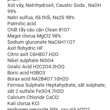
Xút vảy, Natrihydroxit, Caustic Soda , NaOH
99%
Natri sulfua, đá thối, Na2S 98%
Palmitic acid
Chất tẩy cáu cặn Clean 8107
Magie clorua MgCl2 98%
Sodium gluconate NaC6H11O7
Axit flohydric HF
Citric axit C6H8O7.H2O
Nikel sulphate NiSO4
Oxalic Acid H2C2O4.2H2O
Boric acid H3BO3
Borax acid NA2B4O7.10H2O
Ferrous Sulphate Heptahydrate, sắt sulphate,
sắt 2 sulfate FeSO4.7H2O
Calcium Chloride CaCl2
Kali clorua KCl
Hydrogen peroxide 50%, oxy già H2O2