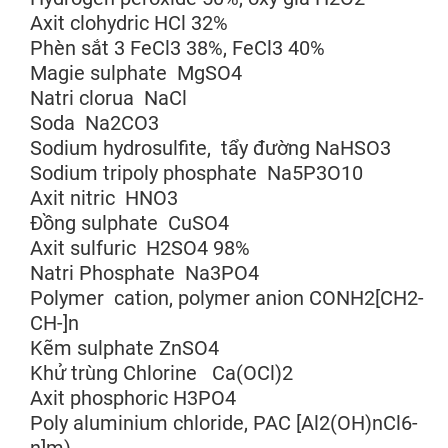
Axit clohydric HCl 32%
Phèn sắt 3 FeCl3 38%, FeCl3 40%
Magie sulphate MgSO4
Natri clorua NaCl
Soda Na2CO3
Sodium hydrosulfite, tẩy đường NaHSO3
Sodium tripoly phosphate Na5P3O10
Axit nitric HNO3
Đồng sulphate CuSO4
Axit sulfuric H2SO4 98%
Natri Phosphate Na3PO4
Polymer cation, polymer anion CONH2[CH2-
CH-]n
Kẽm sulphate ZnSO4
Khử trùng Chlorine Ca(OCl)2
Axit phosphoric H3PO4
Poly aluminium chloride, PAC [Al2(OH)nCl6-