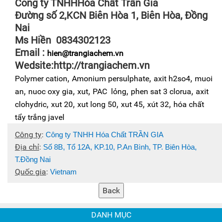
Công ty TNHHHóa Chất Trần Gia
Đường số 2,KCN Biên Hòa 1, Biên Hòa, Đồng
Nai
Ms Hiền 0834302123
Email :
hien@trangiachem.vn
Wedsite:http://trangiachem.vn
,
,
,
Polymer cation
Amonium persulphate
axit h2so4
muoi
,
,
,
,
,
an
nuoc oxy gia
xut
PAC lỏng
phen sat 3 clorua
axit
,
,
,
,
,
clohydric
xut 20
xut long 50
xut 45
xút 32
hóa chất
tẩy trắng javel
Công ty
:
Công ty TNHH Hóa Chất TRẦN GIA
Địa chỉ
:
Số 8B, Tổ 12A, KP.10, P.An Bình, TP. Biên Hòa,
T.Đồng Nai
Quốc gia
:
Vietnam
DANH MỤC