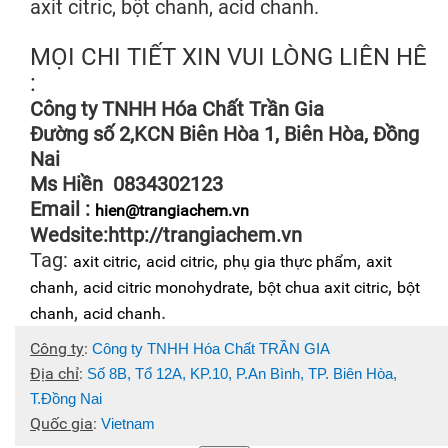
axit citric, bột chanh, acid chanh.
MỌI CHI TIẾT XIN VUI LÒNG LIÊN HÊ
:
Công ty TNHH Hóa Chất Trần Gia
Đường số 2,KCN Biên Hòa 1, Biên Hòa, Đồng
Nai
Ms Hiền 0834302123
Email :
hien@trangiachem.vn
Wedsite:http://trangiachem.vn
Tag:
,
,
,
axit citric
acid citric
phụ gia thực phẩm
axit
,
,
,
chanh
acid citric monohydrate
bột chua axit citric
bột
,
.
chanh
acid chanh
Công ty
:
Công ty TNHH Hóa Chất TRẦN GIA
Địa chỉ
:
Số 8B, Tổ 12A, KP.10, P.An Bình, TP. Biên Hòa,
T.Đồng Nai
Quốc gia
:
Vietnam