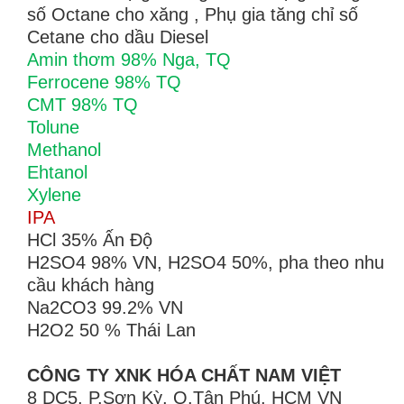
số Octane cho xăng , Phụ gia tăng chỉ số
Cetane cho dầu Diesel
Amin thơm 98% Nga, TQ
Ferrocene 98% TQ
CMT 98% TQ
Tolune
Methanol
Ehtanol
Xylene
IPA
HCl 35% Ấn Độ
H2SO4 98% VN, H2SO4 50%, pha theo nhu
cầu khách hàng
Na2CO3 99.2% VN
H2O2 50 % Thái Lan
CÔNG TY XNK HÓA CHẤT NAM VIỆT
8 DC5, P.Sơn Kỳ, Q.Tân Phú, HCM VN