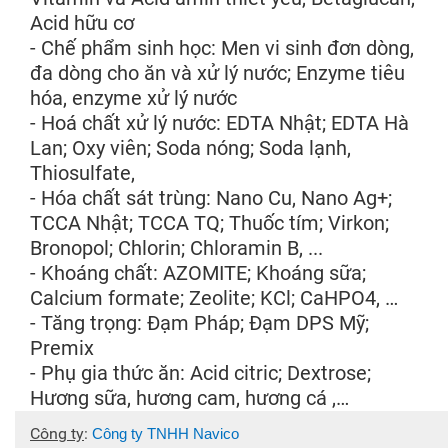
Acid hữu cơ
- Chế phẩm sinh học: Men vi sinh đơn dòng,
đa dòng cho ăn và xử lý nước; Enzyme tiêu
hóa, enzyme xử lý nước
- Hoá chất xử lý nước: EDTA Nhật; EDTA Hà
Lan; Oxy viên; Soda nóng; Soda lạnh,
Thiosulfate,
- Hóa chất sát trùng: Nano Cu, Nano Ag+;
TCCA Nhật; TCCA TQ; Thuốc tím; Virkon;
Bronopol; Chlorin; Chloramin B, ...
- Khoáng chất: AZOMITE; Khoáng sữa;
Calcium formate; Zeolite; KCl; CaHPO4, …
- Tăng trọng: Đạm Pháp; Đạm DPS Mỹ;
Premix
- Phụ gia thức ăn: Acid citric; Dextrose;
Hương sữa, hương cam, hương cá ,…
Công ty
:
Công ty TNHH Navico