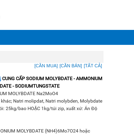
N
[CẦN MUA]
[CẦN BÁN]
[TẤT CẢ]
CUNG CẤP SODIUM MOLYBDATE - AMMONIUM
DATE - SODIUMTUNGSTATE
IUM MOLYBDATE Na2MoO4
 khác; Natri molipdat, Natri molybden, Molybdate
i: 25kg/bao HOẶC 1kg/túi zip, xuất xứ: Án Độ
ONIUM MOLYBDATE (NH4)6Mo7O24 hoặc