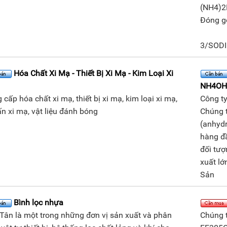
(NH4)
Đóng gó
3/SOD
Hóa Chất Xi Mạ - Thiết Bị Xi Mạ - Kim Loại Xi
NH4O
 cấp hóa chất xi mạ, thiết bị xi mạ, kim loại xi mạ,
Công ty
ấn xi mạ, vật liệu đánh bóng
Chúng t
(anhyd
hàng đâ
đối tươ
xuất lớ
Sản
Bình lọc nhựa
Tân là một trong những đơn vị sản xuất và phân
Chúng t