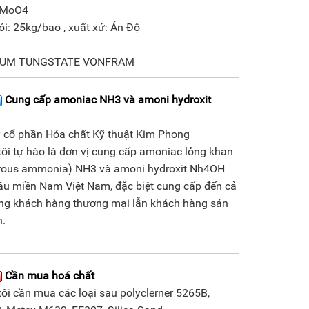
2MoO4
i: 25kg/bao , xuất xứ: Án Độ
IUM TUNGSTATE VONFRAM
Cung cấp amoniac NH3 và amoni hydroxit
H
 cổ phần Hóa chất Kỹ thuật Kim Phong
ôi tự hào là đơn vị cung cấp amoniac lỏng khan
rous ammonia) NH3 và amoni hydroxit Nh4OH
̀u miền Nam Việt Nam, đặc biệt cung cấp đến cả
̣ng khách hàng thương mại lẫn khách hàng sản
n.
Cần mua hoá chất
ôi cần mua các loại sau polyclerner 5265B,