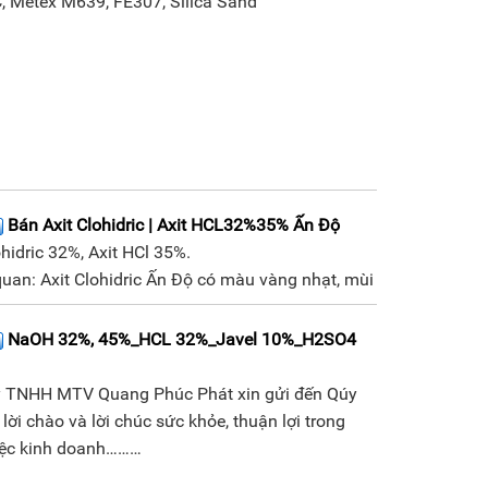
, Metex M639, FE307, Silica Sand
Bán Axit Clohidric | Axit HCL32%35% Ấn Độ
ohidric 32%, Axit HCl 35%.
uan: Axit Clohidric Ấn Độ có màu vàng nhạt, mùi
NaOH 32%, 45%_HCL 32%_Javel 10%_H2SO4
y TNHH MTV Quang Phúc Phát xin gửi đến Qúy
 lời chào và lời chúc sức khỏe, thuận lợi trong
iệc kinh doanh………