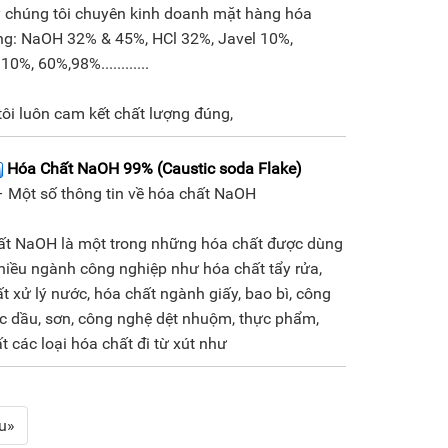
y chúng tôi chuyên kinh doanh mặt hàng hóa
ng: NaOH 32% & 45%, HCl 32%, Javel 10%,
0%, 60%,98%............
ôi luôn cam kết chất lượng đúng,
Hóa Chất NaOH 99% (Caustic soda Flake)
 Một số thông tin về hóa chất NaOH
ất NaOH là một trong những hóa chất được dùng
hiều ngành công nghiệp như hóa chất tẩy rửa,
t xử lý nước, hóa chất ngành giấy, bao bì, công
c dầu, sơn, công nghệ dệt nhuộm, thực phẩm,
t các loại hóa chất đi từ xút như
u»