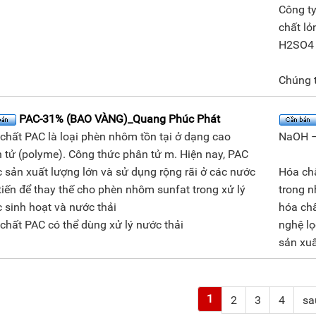
Công t
chất lỏ
H2SO4 1
Chúng t
PAC-31% (BAO VÀNG)_Quang Phúc Phát
chất PAC là loại phèn nhôm tồn tại ở dạng cao
NaOH –
 tử (polyme). Công thức phân tử m. Hiện nay, PAC
 sản xuất lượng lớn và sử dụng rộng rãi ở các nước
Hóa ch
 tiến để thay thế cho phèn nhôm sunfat trong xử lý
trong n
 sinh hoạt và nước thải
hóa chấ
chất PAC có thể dùng xử lý nước thải
nghệ lọ
sản xuấ
1
2
3
4
sa