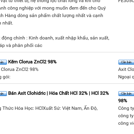
vật tư thiết bị, hệ thống lọc chất lỏng và khí cho
FE305C
nh công nghiệp với mong muốn đem đến cho Quý
h Hàng dòng sản phẩm chất lượng nhất và cạnh
h nhất.
 động chính : Kinh doanh, xuất nhập khẩu, sản xuất,
ráp và phân phối các
Kẽm Clorua ZnCl2 98%
Clorua ZnCl2 98%
Axit Cl
 gói:
Ngoại q
Bán Axit Clohidric | Hóa Chất HCl 32% | HCl 32%
98%
 Thức Hóa Học: HClXuất Sứ: Việt Nam, Ấn Độ,
Công t
công ty
công v