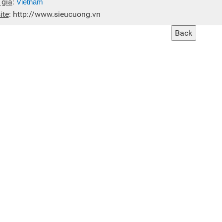
 gia
:
Vietnam
ite
:
http://www.sieucuong.vn