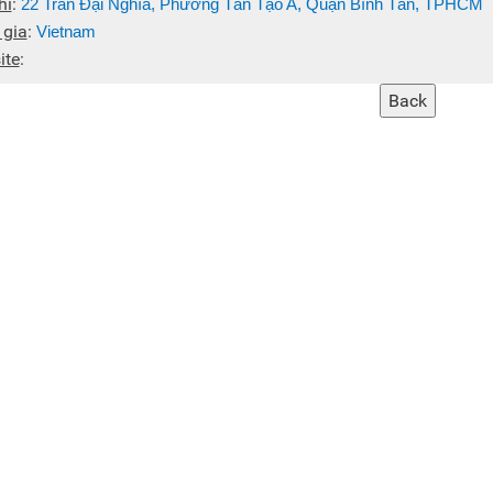
hỉ
:
22 Trần Đại Nghĩa, Phường Tân Tạo A, Quận Bình Tân, TPHCM
 gia
:
Vietnam
ite
: