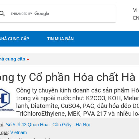
VI
E
NHÀ CUNG CẤP
TIN MUA BÁN
hà cung cấp
ng ty Cổ phần Hóa chất Hà
Công ty chuyên kinh doanh các sản phẩm Hó
trong và ngoài nước như: K2CO3, KOH, Mel
lanh, Diatomite, CuSO4, PAC, dầu hóa dẻo D
TriChloroEthylene, MEK, PVA 217 và nhiều loạ
hỉ
:
Số 5 tổ 43 Quan Hoa - Cầu Giấy - Hà Nội
 gia
:
Vietnam