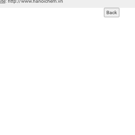
ite
:
http://www.hanoichem.vn