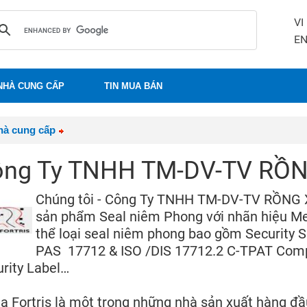
VI
E
NHÀ CUNG CẤP
TIN MUA BÁN
hà cung cấp
ông Ty TNHH TM-DV-TV RỒ
Chúng tôi - Công Ty TNHH TM-DV-TV RỒNG X
sản phẩm Seal niêm Phong với nhãn hiệu Meg
thể loại seal niêm phong bao gồm Security Se
PAS 17712 & ISO /DIS 17712.2 C-TPAT Complia
ecurity Label…
 Fortris là một trong những nhà sản xuất hàng đầu