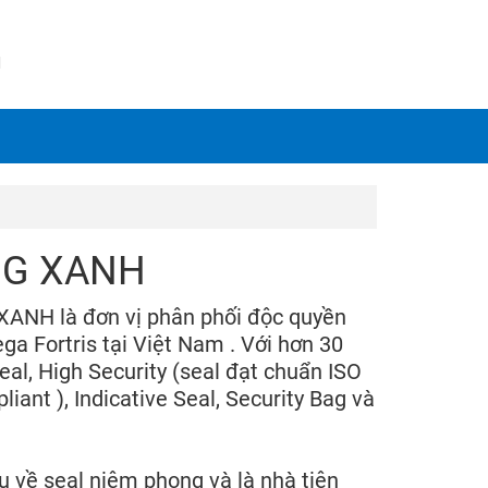
N
NG XANH
ANH là đơn vị phân phối độc quyền
a Fortris tại Việt Nam . Với hơn 30
al, High Security (seal đạt chuẩn ISO
nt ), Indicative Seal, Security Bag và
 về seal niêm phong và là nhà tiên