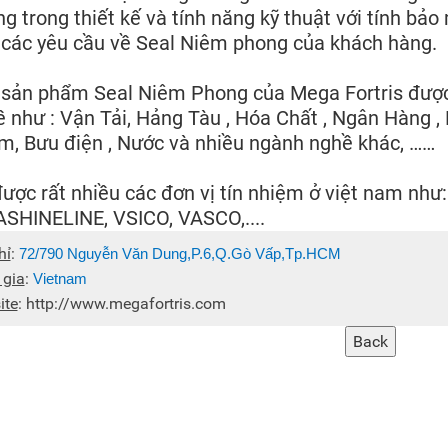
g trong thiết kế và tính năng kỹ thuật với tính bảo
các yêu cầu về Seal Niêm phong của khách hàng.
sản phẩm Seal Niêm Phong của Mega Fortris được
 như : Vận Tải, Hảng Tàu , Hóa Chất , Ngân Hàng 
, Bưu điện , Nước và nhiều ngành nghề khác, ……
ược rất nhiều các đơn vị tín nhiệm ở việt nam nh
SHINELINE, VSICO, VASCO,....
hỉ
:
72/790 Nguyễn Văn Dung,P.6,Q.Gò Vấp,Tp.HCM
 gia
:
Vietnam
ite
:
http://www.megafortris.com