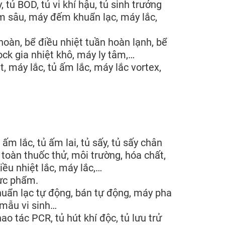
 tủ BOD, tủ vi khí hậu, tủ sinh trưởng
âm sâu, máy đếm khuẩn lạc, máy lắc,
 hoàn, bể điều nhiệt tuần hoàn lạnh, bể
ock gia nhiệt khô, máy ly tâm,…
, máy lắc, tủ ấm lắc, máy lắc vortex,
m lắc, tủ ấm lai, tủ sấy, tủ sấy chân
n toàn thuốc thử, môi trường, hóa chất,
iều nhiệt lắc, máy lắc,…
hực phẩm.
uẩn lạc tự động, bán tự động, máy pha
 mẫu vi sinh…
hao tác PCR, tủ hút khí độc, tủ lưu trử