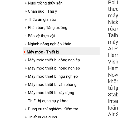
Pol 
Nuôi trồng thủy sản
thực
Chăn nuôi, Thú y
máy
Thức ăn gia súc
Nick
Phân bón, Tăng trưởng
rửa 
Talb
Bảo vệ thực vật
máy
Ngành nông nghiệp khác
ALP 
Máy móc - Thiết bị
Her
Máy móc thiết bị công nghiệp
Visi
Hami
Máy móc thiết bị nông nghiệp
Nova
Máy móc thiết bị ngư nghiệp
khôn
Máy móc thiết bị văn phòng
tủ l
Máy móc thiết bị xây dựng
Stab
Inte
Thiết bị dụng cụ y khoa
loãn
Dụng cụ thí nghiệm, Kiểm tra
Air 
Thiết bị gia dụng