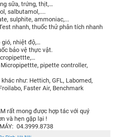
g sữa, trứng, thịt,…
, salbutamol,....
ate, sulphite, ammoniac,...
Test nhanh, thuốc thử phân tích nhanh
gió, nhiệt độ,…
ốc bảo vệ thực vật.
cropipettte,…
icropipettte, pipette controller,
 khác như: Hettich, GFL, Labomed,
 Froilabo, Faster Air, Benchmark
rất mong được hợp tác với quý
n và hẹn gặp lại !
MÁY: 04.3999.8738