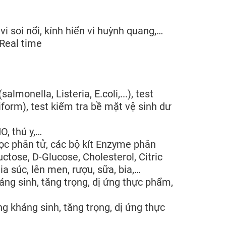
vi soi nổi, kính hiển vi huỳnh quang,…
Real time
monella, Listeria, E.coli,...), test
iform), test kiểm tra bề mặt vệ sinh dư
O, thú y,…
ọc phân tử, các bộ kít Enzyme phân
ctose, D-Glucose, Cholesterol, Citric
ia súc, lên men, rượu, sữa, bia,…
áng sinh, tăng trọng, dị ứng thực phẩm,
ng kháng sinh, tăng trọng, dị ứng thực