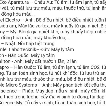
Eko Aparatura – Châu Âu: Tủ ấm, tủ ấm lạnh, tủ sấy,
 vật, tủ mát lưu trử mẫu, máu, thuốc thử, tủ lạnh 
 đồng hóa mẫu…
el Electro – Anh: Bể điều nhiệt, bể điều nhiệt tuần
siêu âm, Máy lắc vortex, máy khuấy từ gia nhiệt, Bl
oy – Mỹ: Block gia nhiệt khô, máy khuấy từ gia nhiệt
 đồng hóa mẫu, máy khuấy đũa,…
– Nhật: Nồi hấp tiệt trùng
mle Labortecknik– Đức: Máy ly tâm
on - Hàn Quốc: Máy Ly tâm
lton - Anh: Máy cất nước 1 lần, 2 lần
pro – Hàn Quốc: Tủ ẩm, tủ ấm lạnh, tủ ấm CO2, tủ ấ
g, Tủ an toàn sinh học, tủ hút khí độc, tủ lưu trử a
ạnh lưu trử mẫu, thuốc thử, máu, bể điều nhiệt, bể đ
le Micro Systems – Anh: Máy phân tích kết cấu t
rscience – Pháp: Máy dập mẫu vi sinh, máy đếm kh
g theo trọng lượng, cấy đĩa vi sinh tự động, túi dập
Science-Mỹ: Tủ cấy vi sinh, tủ an toàn sinh học, tủ t