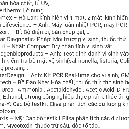
oàn hóa chất, tủ UV,…
ertherm: Lò nung
mex – Hà Lan: kính hiển vi 1 mắt, 2 mắt, kính hiển 
 Lifescience – Anh: Máy luân nhiệt PCR, máy PCR 
ort – Bỉ: Bộ điện di, bàn chụp gel,…
ar Diagnostic- Pháp: Môi trường vi sinh, thuốc thử
ui – Nhật: Compact Dry phân tích vi sinh vật
ogenbioproducts – Anh: Test định danh vi sinh vật(sal
h kiểm tra bề mặt vệ sinh(salmonella, listeria, Col
g protein,…
erDesign – Anh: Kít PCR Real-time cho vi sinh, GM
ech – Bồ Đào Nha: Hóa chất, thuốc thử cho sinh h
 Urea, Ammonia , Acetaldehyde , Acetic Acid, D-Fru
, Ethanol,...trong công nghiệp thực phẩm, thức ăn g
a-Ý: Các bộ testkit Elisa phân tích các dư lượng kh
toxin,..
xis – Mỹ: Các bộ testkit Elisa phân tích các dư lượ
, Mycotoxin, thuốc trừ sâu, độc tố tảo..