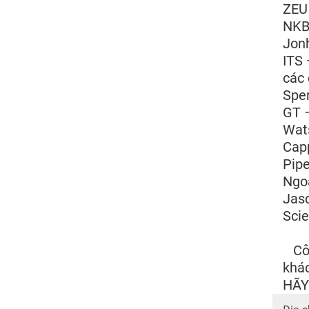
ZEU 
NKBi
Jonh
ITS 
các 
Sper
GT –
Wats
Capp
Pipe
Ngoà
Jasc
Scie
Côn
khác
HÃY