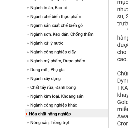
mục 
Ngành in ấn, Bao bì
như:
su, 
Ngành chế biến thực phẩm
trư
Ngành sản xuất chế biến gỗ
Với
Ngành sơn, Keo dán, Chống thấm
hàng
Ngành xử lý nước
được
cho 
Ngành công nghiệp giấy
cao.
Ngành mỹ phẩm, Dược phẩm
Dung môi, Phụ gia
Chún
Ngành xây dựng
Dyne
TKA 
Chất tẩy rửa, Đánh bóng
khay
Ngành kim loại, Khoáng sản
Gold
Ngành công nghiệp khác
miễn
Hóa chất nông nghiệp
Awar
Nông sản, Trồng trọt
Cron