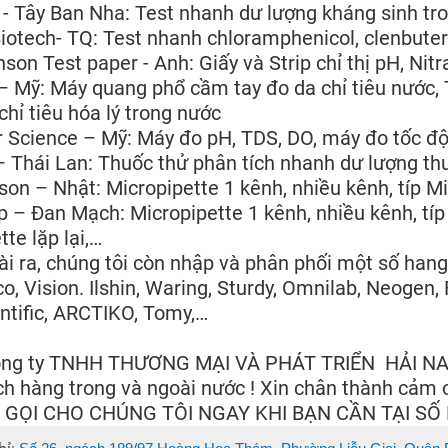
- Tây Ban Nha: Test nhanh dư lượng kháng sinh tron
otech- TQ: Test nhanh chloramphenicol, clenbuterol
son Test paper - Anh: Giấy và Strip chỉ thị pH, Nitr
– Mỹ: Máy quang phổ cầm tay đo da chỉ tiêu nước, 
chỉ tiêu hóa lý trong nước
 Science – Mỹ: Máy đo pH, TDS, DO, máy đo tốc độ 
 Thái Lan: Thuốc thử phân tích nhanh dư lượng thu
on – Nhật: Micropipette 1 kênh, nhiều kênh, típ Mi
 – Đan Mạch: Micropipette 1 kênh, nhiều kênh, típ M
tte lặp lại,…
i ra, chúng tôi còn nhập và phân phối một số hang
o, Vision. Ilshin, Waring, Sturdy, Omnilab, Neogen,
ntific, ARCTIKO, Tomy,…
g ty TNHH THƯƠNG MẠI VÀ PHÁT TRIỂN HẢI NAM 
h hàng trong và ngoài nước ! Xin chân thành cảm ơ
 GỌI CHO CHÚNG TÔI NGAY KHI BẠN CẦN TẠI SỐ 