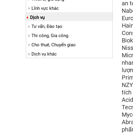
an t
Lĩnh vực khác
Nab
Euro
Dịch vụ
Hain
Tư vấn, Đào tạo
Cons
Thi công, Gia công
Biok
Cho thuê, Chuyển giao
Niss
Dịch vụ khác
Micr
nhan
lượn
Prim
NZYt
tích
Acid
Tecn
Myco
Abra
phẩm