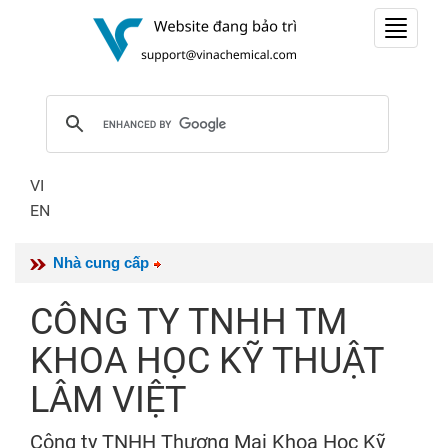
Toggle
navigat
VI
EN
Nhà cung cấp
CÔNG TY TNHH TM
KHOA HỌC KỸ THUẬT
LÂM VIỆT
Công ty TNHH Thương Mại Khoa Học Kỹ