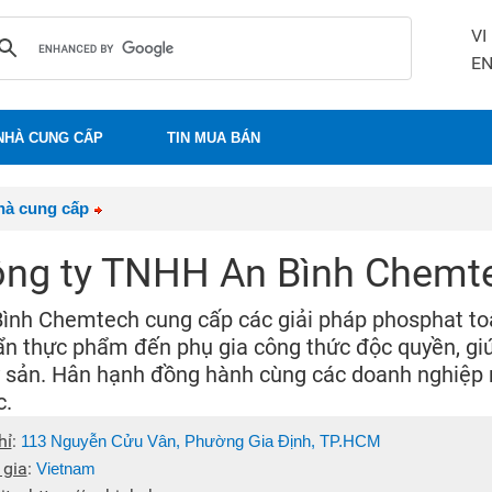
VI
E
NHÀ CUNG CẤP
TIN MUA BÁN
hà cung cấp
ng ty TNHH An Bình Chemt
ình Chemtech cung cấp các giải pháp phosphat toàn
n thực phẩm đến phụ gia công thức độc quyền, giúp
 sản. Hân hạnh đồng hành cùng các doanh nghiệp 
c.
hỉ
:
113 Nguyễn Cửu Vân, Phường Gia Định, TP.HCM
 gia
:
Vietnam