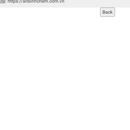
ite
:
https://anbinhchem.com.vn