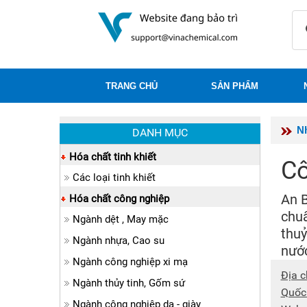
TRANG CHỦ
SẢN PHẨM
N
DANH MỤC
Hóa chất tinh khiết
Cô
Các loại tinh khiết
An B
Hóa chất công nghiệp
chuẩ
Ngành dệt , May mặc
thuỷ
Ngành nhựa, Cao su
nướ
Ngành công nghiệp xi mạ
Địa c
Ngành thủy tinh, Gốm sứ
Quốc
Ngành công nghiệp da - giày