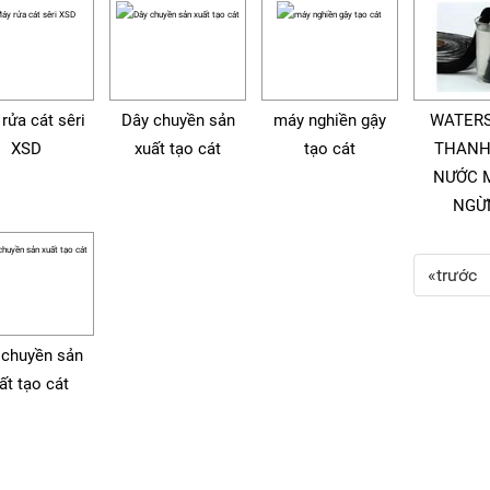
rửa cát sêri
Dây chuyền sản
máy nghiền gậy
WATERS
XSD
xuất tạo cát
tạo cát
THANH
NƯỚC 
NGỪ
«trước
 chuyền sản
ất tạo cát