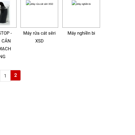
TOP -
Máy rửa cát sêri
Máy nghiền bi
 CẢN
XSD
MẠCH
NG
2
1