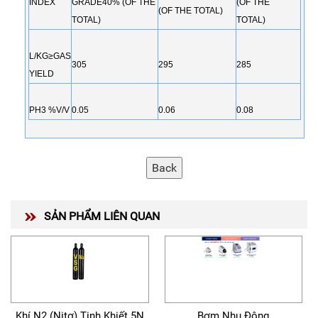
INDEX
GRADE40% (OF THE
(OF THE
(OF THE TOTAL)
TOTAL)
TOTAL)
L/KG≥GAS
305
295
285
YIELD
PH3 %V/V
0.05
0.06
0.08
SẢN PHẨM LIÊN QUAN
Khí N2 (Nitơ) Tinh Khiết 5N
Bơm Nhu Động