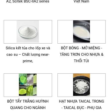
A2, Scitek BSC-IIA2 series
Việt Nam
Silica kết tủa cho lốp xe và
BỘT BÓNG - MỞ MIỆNG -
cao su – Chất lượng near-
TĂNG TRƠN CHO NHỰA &
prime,
THỔI TÚI
BỘT TẨY TRẮNG HUỲNH
HẠT NHỰA TAICAL TRONG
QUANG CHO NGÀNH
- TAICAL ĐỤC - PHỤ GIA