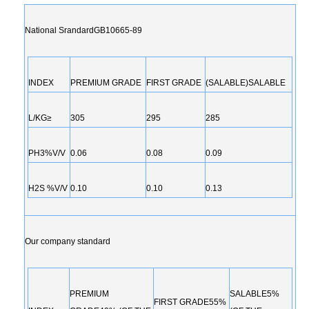
National SrandardGB10665-89
INDEX
PREMIUM GRADE
FIRST GRADE
(SALABLE)SALABLE
L/KG≥
305
295
285
PH3%V/V
0.06
0.08
0.09
H2S %V/V
0.10
0.10
0.13
Our company standard
PREMIUM
SALABLE5%
FIRST GRADE55%