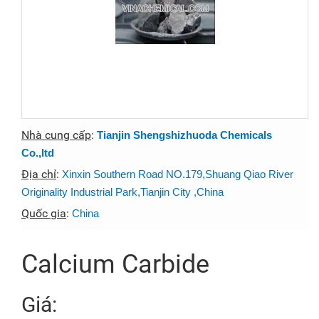
Nhà cung cấp
:
Tianjin Shengshizhuoda Chemicals
Co.,ltd
Địa chỉ
:
Xinxin Southern Road NO.179,Shuang Qiao River
Originality Industrial Park,Tianjin City ,China
Quốc gia
:
China
Calcium Carbide
Giá: