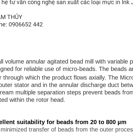
 hệ tư vấn công nghệ sản xuất các loại mực in Ink J
M THỦY
ne: 0906652 442
l volume annular agitated bead mill with variable 
gned for reliable use of micro-beads. The beads ar
r through which the product flows axially. The Mic
outer stator and in the annular discharge duct betw
ream multiple separation steps prevent beads from
ted within the rotor head.
llent suitability for beads from 20 to 800 µm
minimized transfer of beads from the outer process