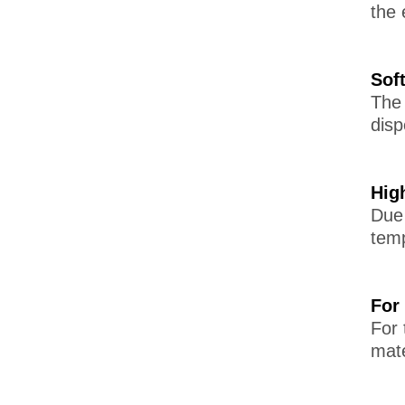
the 
Sof
The 
disp
Hig
Due 
temp
For
For 
mate