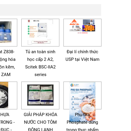
t Z838-
Tủ an toàn sinh
Đại lí chính thức
động hóa
học cấp 2 A2,
USP tại Việt Nam
tôn kẽm,
Scitek BSC-IIA2
à ZAM
series
NHỰA
GIẢI PHÁP KHÓA
Phụ Gia
TRONG -
NƯỚC CHO TÔM
Phosphate dùng
 ĐỤC -
ĐÔNG LẠNH
trong thực phẩm