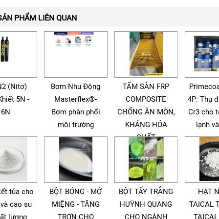
SẢN PHẨM LIÊN QUAN
N2 (Nitơ)
Bơm Nhu Động
TẤM SÀN FRP
Primecoa
Khiết 5N -
Masterflex®-
COMPOSITE
4P: Thụ 
6N
Bơm phân phối
CHỐNG ĂN MÒN,
Cr3 cho 
môi trường
KHÁNG HÓA
lạnh v
CHẤT
kết tủa cho
BỘT BÓNG - MỞ
BỘT TẨY TRẮNG
HẠT 
 và cao su
MIỆNG - TĂNG
HUỲNH QUANG
TAICAL 
ất lượng
TRƠN CHO
CHO NGÀNH
TAICAL