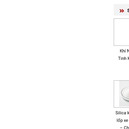
Khí 
Tinh 
Silica 
lốp xe
– Ch