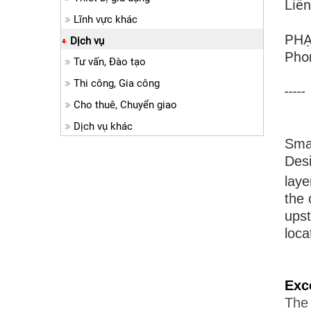
Liên
Lĩnh vực khác
PHẠ
Dịch vụ
Pho
Tư vấn, Đào tạo
Thi công, Gia công
-----
Cho thuê, Chuyển giao
Dịch vụ khác
Smal
Desi
laye
the 
upst
loca
Exce
The 