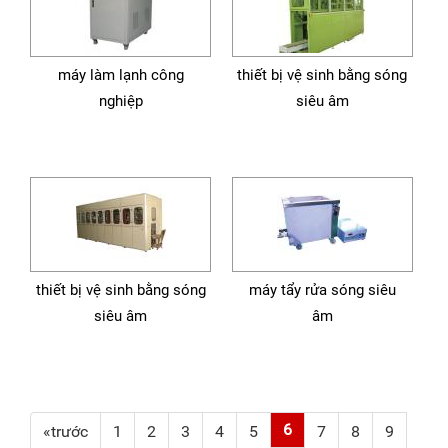
máy làm lạnh công
thiết bị vệ sinh bằng sóng
nghiệp
siêu âm
thiết bị vệ sinh bằng sóng
máy tẩy rửa sóng siêu
siêu âm
âm
6
«trước
1
2
3
4
5
7
8
9