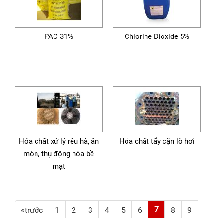
PAC 31%
Chlorine Dioxide 5%
Hóa chất xử lý rêu hà, ăn
Hóa chất tẩy cặn lò hơi
mòn, thụ động hóa bề
mặt
7
«trước
1
2
3
4
5
6
8
9