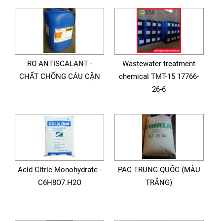
RO ANTISCALANT -
Wastewater treatment
CHẤT CHỐNG CÁU CẶN
chemical TMT-15 17766-
26-6
Acid Citric Monohydrate -
PAC TRUNG QUỐC (MÀU
C6H8O7.H2O
TRẮNG)