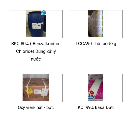
BKC 80% ( Benzalkonium
TCCA90 - bột xô 5kg
Chloride) Dùng xử lý
nước
Oxy viên- hạt - bột.
KCl 99% kasa Đức