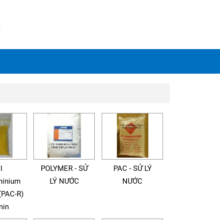
N
l
POLYMER - SỬ
PAC - SỬ LÝ
minium
LÝ NƯỚC
NƯỚC
(PAC-R)
min