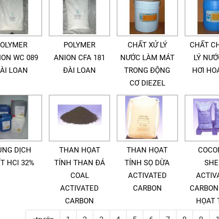
POLYMER
POLYMER
CHẤT XỬ LÝ
CHẤT C
ION WC 089
ANION CFA 181
NƯỚC LÀM MÁT
LÝ NƯỚ
ÀI LOAN
ĐÀI LOAN
TRONG ĐỘNG
HƠI HO
CƠ DIEZEL
UNG DỊCH
THAN HỌAT
THAN HỌAT
COCO
ÍT HCl 32%
TÍNH THAN ĐÁ
TÍNH SỌ DỪA
SHE
COAL
ACTIVATED
ACTIV
ACTIVATED
CARBON
CARBON
CARBON
HỌAT 