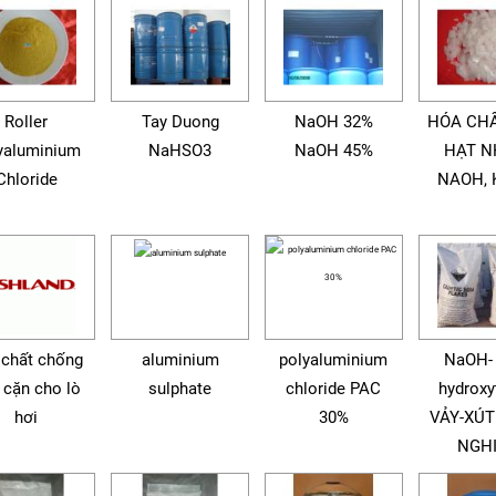
Roller
Tay Duong
NaOH 32%
HÓA CHẤ
yaluminium
NaHSO3
NaOH 45%
HẠT N
Chloride
NAOH, K
 chất chống
aluminium
polyaluminium
NaOH- 
 cặn cho lò
sulphate
chloride PAC
hydroxy
hơi
30%
VẢY-XÚ
NGH