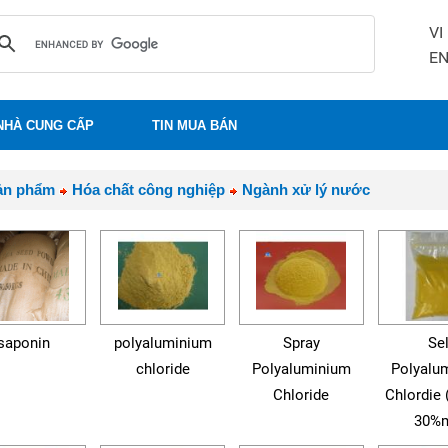
VI
E
NHÀ CUNG CẤP
TIN MUA BÁN
ản phẩm
Hóa chất công nghiệp
Ngành xử lý nước
saponin
polyaluminium
Spray
Sel
chloride
Polyaluminium
Polyalu
Chloride
Chlordie 
30%