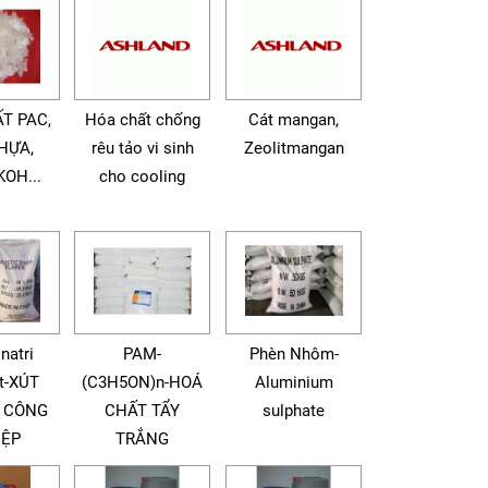
T PAC,
Hóa chất chống
Cát mangan,
HỰA,
rêu tảo vi sinh
Zeolitmangan
OH...
cho cooling
natri
PAM-
Phèn Nhôm-
t-XÚT
(C3H5ON)n-HOÁ
Aluminium
T CÔNG
CHẤT TẨY
sulphate
IỆP
TRẮNG