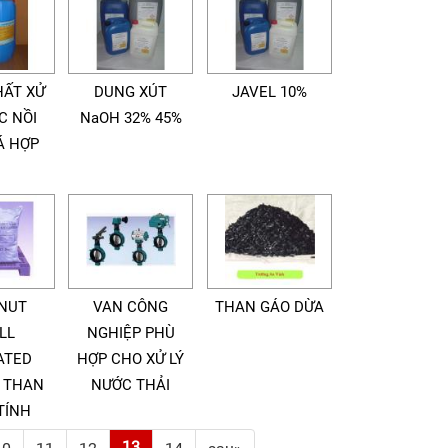
HẤT XỬ
DUNG XÚT
JAVEL 10%
C NỒI
NaOH 32% 45%
Á HỢP
NUT
VAN CÔNG
THAN GÁO DỪA
LL
NGHIỆP PHÙ
ATED
HỢP CHO XỬ LÝ
 THAN
NƯỚC THẢI
TÍNH
13