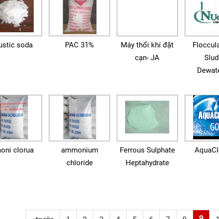
ustic soda
PAC 31%
Máy thổi khí đặt
Floccula
cạn- JA
Slud
Dewate
oni clorua
ammonium
Ferrous Sulphate
AquaC
chloride
Heptahydrate
9