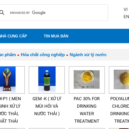
VI
E
NHÀ CUNG CẤP
TIN MUA BÁN
ản phẩm
Hóa chất công nghiệp
Ngành xử lý nước
-P1 ( MEN
GEM -K ( XỬ LÝ
PAC 30% FOR
POLYALU
SINH XỬ LÝ
MÙI HÔI VÀ
DRINKING
CHLORI
ỚC THẢI,
NƯỚC THẢI )
WATER
DRINKIN
HẤT THẢI
TREATMENT
TREAT