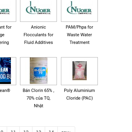
nt for
Anionic
PAM/Phpa for
ge
Flocculants for
Waste Water
ring
Fluid Additives
Treatment
lean®
Bán Clorin 65% ,
Poly Aluminium
70% của TQ,
Cloride (PAC)
Nhật