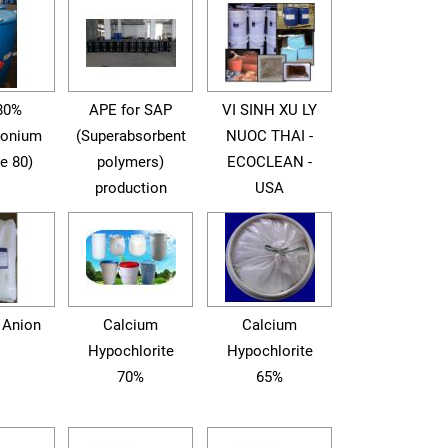
80%
APE for SAP
VI SINH XU LY
konium
(Superabsorbent
NUOC THAI -
e 80)
polymers)
ECOCLEAN -
production
USA
 Anion
Calcium
Calcium
Hypochlorite
Hypochlorite
70%
65%