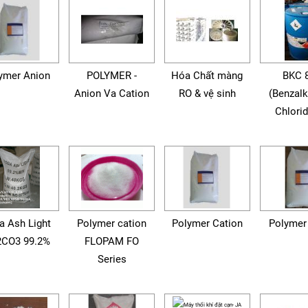
ymer Anion
POLYMER -
Hóa Chất màng
BKC 
Anion Va Cation
RO & vệ sinh
(Benzal
Chlorid
a Ash Light
Polymer cation
Polymer Cation
Polymer
CO3 99.2%
FLOPAM FO
Series