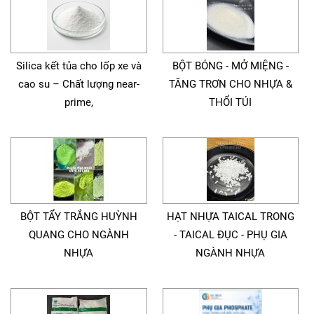
Silica kết tủa cho lốp xe và
BỘT BÓNG - MỞ MIỆNG -
cao su – Chất lượng near-
TĂNG TRƠN CHO NHỰA &
prime,
THỔI TÚI
BỘT TẨY TRẮNG HUỲNH
HẠT NHỰA TAICAL TRONG
QUANG CHO NGÀNH
- TAICAL ĐỤC - PHỤ GIA
NHỰA
NGÀNH NHỰA