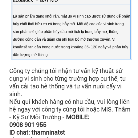
EcoBlock – BẪY MỠ
Là sản phẩm dạng khối rắn, mật đo vi sinh cao được sử dụng để phân
hủy chất thải hữu cơ có trong bẫy mỡ. Mật độ cao của vi sinh trong
sản phẩm sẽ giúp phân hủy dầu mỡ tích tụ trong bẫy mỡ, thông
đường cống dẫn và giảm chi phí loại bỏ mỡ thường xuyên. Vi
khuẩnsẽ tan dần trong nước trong khoảng 35- 120 ngày và phân hủy
dần lượng mỡ tích tụ
Công ty chúng tôi nhận tư vấn kỹ thuật sử
dụng vi sinh cho từng trường hợp cụ thể, tư
vấn cải tạo hệ thống và tư vấn nuôi cấy vi
sinh.
Nếu quí khách hàng có nhu cầu, vui lòng liên
hệ ngay với công ty cúng tôi hoặc MIS. Thắm
- Kỹ Sư Môi Trường -
MOBILE:
0908 901 955
ID chat: thamninatst