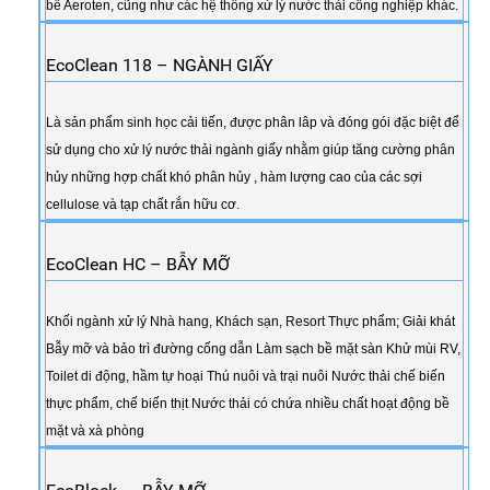
bể Aeroten, cũng như các hệ thống xử lý nước thải công nghiệp khác.
EcoClean 118 – NGÀNH GIẤY
Là sản phẩm sinh học cải tiến, được phân lâp và đóng gói đặc biệt để
sử dụng cho xử lý nước thải ngành giấy nhằm giúp tăng cường phân
hủy những hợp chất khó phân hủy , hàm lượng cao của các sợi
cellulose và tạp chất rắn hữu cơ.
EcoClean HC – BẪY MỠ
Khối ngành xử lý Nhà hang, Khách sạn, Resort Thực phẩm; Giải khát
Bẫy mỡ và bảo trì đường cống dẫn Làm sạch bề mặt sàn Khử mùi RV,
Toilet di động, hầm tự hoại Thú nuôi và trại nuôi Nước thải chế biến
thực phẩm, chế biến thịt Nước thải có chứa nhiều chất hoạt động bề
mặt và xà phòng