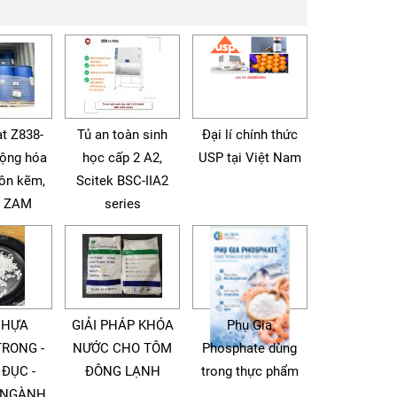
t Z838-
Tủ an toàn sinh
Đại lí chính thức
động hóa
học cấp 2 A2,
USP tại Việt Nam
tôn kẽm,
Scitek BSC-IIA2
à ZAM
series
NHỰA
GIẢI PHÁP KHÓA
Phụ Gia
TRONG -
NƯỚC CHO TÔM
Phosphate dùng
 ĐỤC -
ĐÔNG LẠNH
trong thực phẩm
 NGÀNH