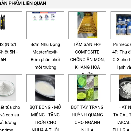
SẢN PHẨM LIÊN QUAN
N2 (Nitơ)
Bơm Nhu Động
TẤM SÀN FRP
Primecoa
Khiết 5N -
Masterflex®-
COMPOSITE
4P: Thụ 
6N
Bơm phân phối
CHỐNG ĂN MÒN,
Cr3 cho 
môi trường
KHÁNG HÓA
lạnh v
CHẤT
kết tủa cho
BỘT BÓNG - MỞ
BỘT TẨY TRẮNG
HẠT 
 và cao su
MIỆNG - TĂNG
HUỲNH QUANG
TAICAL 
ất lượng
TRƠN CHO
CHO NGÀNH
TAICAL
r-prime,
NHỰA & THỔI
NHỰA
PHỤ GIA