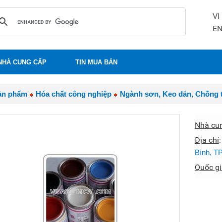
VI
E
NHÀ CUNG CẤP
TIN MUA BÁN
ản phẩm
Hóa chất công nghiệp
Ngành sơn, Keo dán, Chống 
Nhà cu
Địa chỉ
Bình, 
Quốc gi