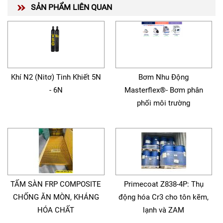
SẢN PHẨM LIÊN QUAN
Khí N2 (Nitơ) Tinh Khiết 5N
Bơm Nhu Động
- 6N
Masterflex®- Bơm phân
phối môi trường
TẤM SÀN FRP COMPOSITE
Primecoat Z838-4P: Thụ
CHỐNG ĂN MÒN, KHÁNG
động hóa Cr3 cho tôn kẽm,
HÓA CHẤT
lạnh và ZAM