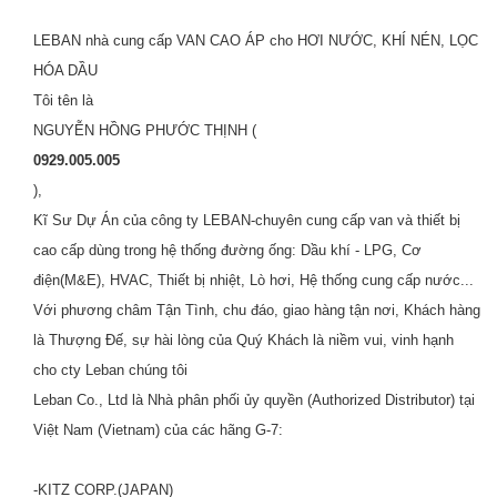
LEBAN nhà cung cấp VAN CAO ÁP cho HƠI NƯỚC, KHÍ NÉN, LỌC
HÓA DẦU
Tôi tên là
NGUYỄN HỒNG PHƯỚC THỊNH (
0929.005.005
),
Kĩ Sư Dự Án của công ty LEBAN-chuyên cung cấp van và thiết bị
cao cấp dùng trong hệ thống đường ống: Dầu khí - LPG, Cơ
điện(M&E), HVAC, Thiết bị nhiệt, Lò hơi, Hệ thống cung cấp nước...
Với phương châm Tận Tình, chu đáo, giao hàng tận nơi, Khách hàng
là Thượng Đế, sự hài lòng của Quý Khách là niềm vui, vinh hạnh
cho cty Leban chúng tôi
Leban Co., Ltd là Nhà phân phối ủy quyền (Authorized Distributor) tại
Việt Nam (Vietnam) của các hãng G-7:
-KITZ CORP.(JAPAN)