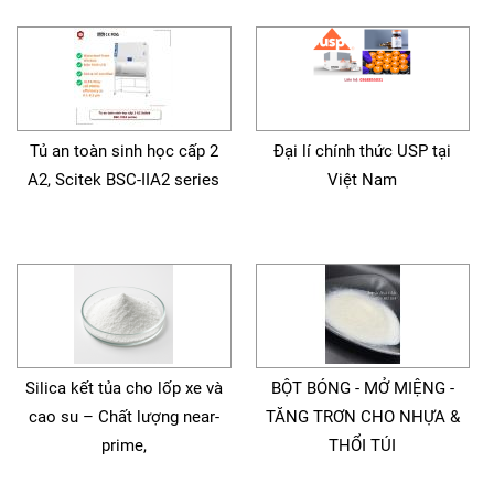
Tủ an toàn sinh học cấp 2
Đại lí chính thức USP tại
A2, Scitek BSC-IIA2 series
Việt Nam
Silica kết tủa cho lốp xe và
BỘT BÓNG - MỞ MIỆNG -
cao su – Chất lượng near-
TĂNG TRƠN CHO NHỰA &
prime,
THỔI TÚI