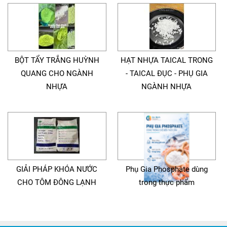
BỘT TẨY TRẮNG HUỲNH
HẠT NHỰA TAICAL TRONG
QUANG CHO NGÀNH
- TAICAL ĐỤC - PHỤ GIA
NHỰA
NGÀNH NHỰA
GIẢI PHÁP KHÓA NƯỚC
Phụ Gia Phosphate dùng
CHO TÔM ĐÔNG LẠNH
trong thực phẩm