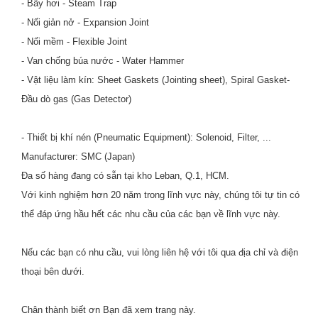
- Bẫy hơi - Steam Trap
- Nối giản nở - Expansion Joint
- Nối mềm - Flexible Joint
- Van chống búa nước - Water Hammer
- Vật liệu làm kín: Sheet Gaskets (Jointing sheet), Spiral Gasket-
Đầu dò gas (Gas Detector)
- Thiết bị khí nén (Pneumatic Equipment): Solenoid, Filter, ...
Manufacturer: SMC (Japan)
Đa số hàng đang có sẵn tại kho Leban, Q.1, HCM.
Với kinh nghiệm hơn 20 năm trong lĩnh vực này, chúng tôi tự tin có
thể đáp ứng hầu hết các nhu cầu của các bạn về lĩnh vực này.
Nếu các bạn có nhu cầu, vui lòng liên hệ với tôi qua địa chỉ và điện
thoại bên dưới.
Chân thành biết ơn Bạn đã xem trang này.